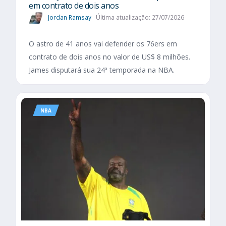
em contrato de dois anos
Jordan Ramsay
Última atualização: 27/07/2026
O astro de 41 anos vai defender os 76ers em
contrato de dois anos no valor de US$ 8 milhões.
James disputará sua 24ª temporada na NBA.
NBA