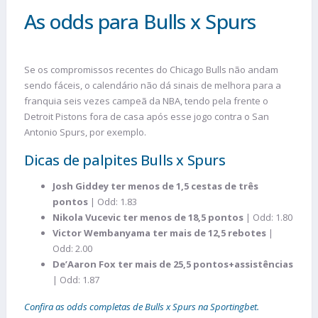
As odds para Bulls x Spurs
Se os compromissos recentes do Chicago Bulls não andam
sendo fáceis, o calendário não dá sinais de melhora para a
franquia seis vezes campeã da NBA, tendo pela frente o
Detroit Pistons fora de casa após esse jogo contra o San
Antonio Spurs, por exemplo.
Dicas de palpites Bulls x Spurs
Josh Giddey ter menos de 1,5 cestas de três
pontos
| Odd: 1.83
Nikola Vucevic ter menos de 18,5 pontos
| Odd: 1.80
Victor Wembanyama ter mais de 12,5 rebotes
|
Odd: 2.00
De’Aaron Fox ter mais de 25,5 pontos+assistências
| Odd: 1.87
Confira as odds completas de Bulls x Spurs na Sportingbet.