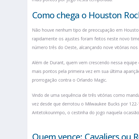
Como chega o Houston Roc
Não houve nenhum tipo de preocupação em Houston
rapidamente os ajustes foram feitos neste novo tim
número três do Oeste, alcançando nove vitórias nos 
Além de Durant, quem vem crescendo nessa equipe é 
mais pontos pela primeira vez em sua última apariç
prorrogação contra o Orlando Magic.
Vindo de uma sequência de três vitórias como manda
vez desde que derrotou o Milwaukee Bucks por 122-1
Antetokounmpo, o cestinha do jogo naquela ocasião
Quem vence: Cavaliers ou R