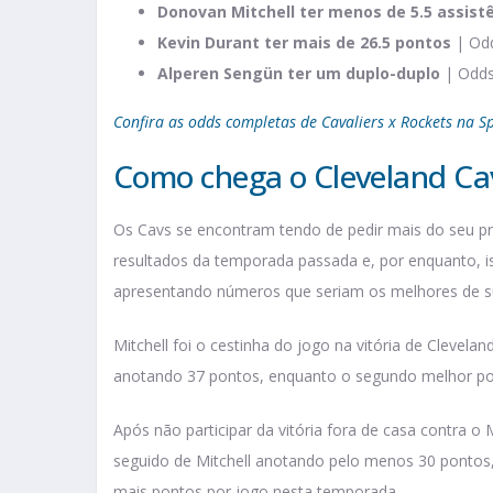
Donovan Mitchell ter menos de 5.5 assist
Kevin Durant ter mais de 26.5 pontos
| Odd
Alperen Sengün ter um duplo-duplo
| Odds
Confira as odds completas de Cavaliers x Rockets na S
Como chega o Cleveland Cav
Os Cavs se encontram tendo de pedir mais do seu pr
resultados da temporada passada e, por enquanto, is
apresentando números que seriam os melhores de su
Mitchell foi o cestinha do jogo na vitória de Cleve
anotando 37 pontos, enquanto o segundo melhor pon
Após não participar da vitória fora de casa contra o
seguido de Mitchell anotando pelo menos 30 ponto
mais pontos por jogo nesta temporada.