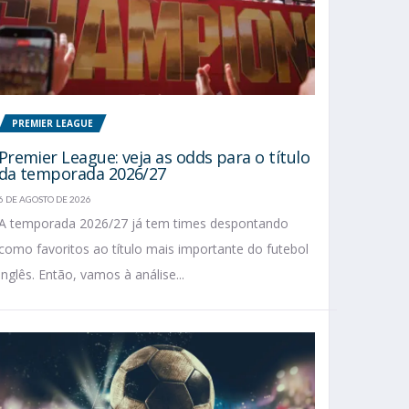
PREMIER LEAGUE
Premier League: veja as odds para o título
da temporada 2026/27
6 DE AGOSTO DE 2026
A temporada 2026/27 já tem times despontando
como favoritos ao título mais importante do futebol
inglês. Então, vamos à análise...