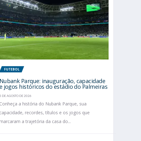
FUTEBOL
Nubank Parque: inauguração, capacidade
e jogos históricos do estádio do Palmeiras
5 DE AGOSTO DE 2026
Conheça a história do Nubank Parque, sua
capacidade, recordes, títulos e os jogos que
marcaram a trajetória da casa do...