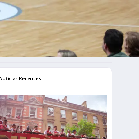
Notícias Recentes