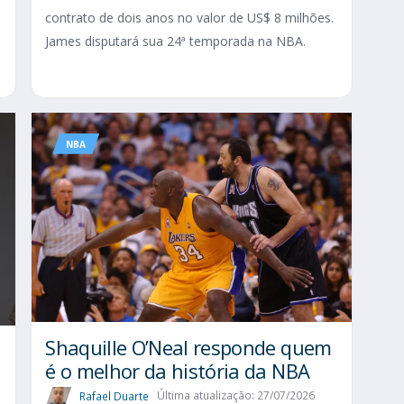
contrato de dois anos no valor de US$ 8 milhões.
James disputará sua 24ª temporada na NBA.
NBA
Shaquille O’Neal responde quem
é o melhor da história da NBA
Rafael Duarte
Última atualização: 27/07/2026