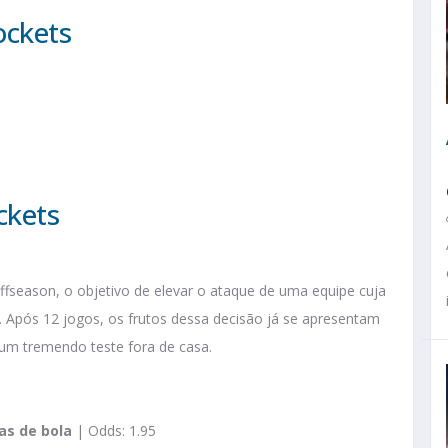
ockets
ckets
fseason, o objetivo de elevar o ataque de uma equipe cuja
o. Após 12 jogos, os frutos dessa decisão já se apresentam
 um tremendo teste fora de casa.
s de bola
| Odds: 1.95