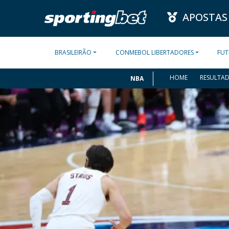
APOSTAS
BRASILEIRÃO
CONMEBOL LIBERTADORES
FUT
HOME
RESULTA
NBA