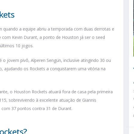
kets
 quando a equipe abriu a temporada com duas derrotas e
e com Kevin Durant, a ponto de Houston já ser o seed
últimos 10 jogos.
o jovem pivô, Alperen Sengün, inclusive atingindo 30 ou
ão, ajudando os Rockets a conquistarem uma vitória na
nte, o Houston Rockets atuará fora de casa pela primeira
15, sobrevivendo à excelente atuação de Giannis
 com 37 pontos contra 31 de Durant.
ockets?