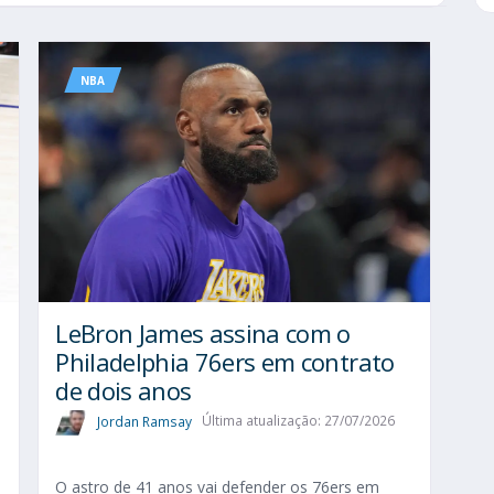
NBA
LeBron James assina com o
Philadelphia 76ers em contrato
de dois anos
Jordan Ramsay
Última atualização: 27/07/2026
O astro de 41 anos vai defender os 76ers em