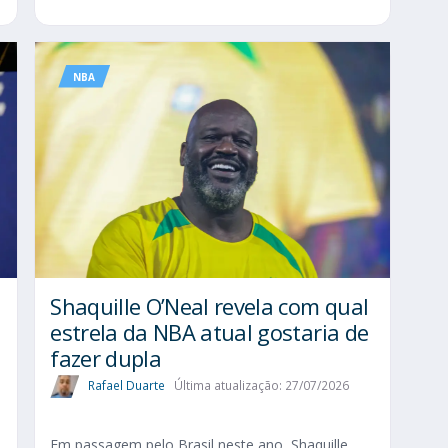
NBA
Shaquille O’Neal revela com qual
estrela da NBA atual gostaria de
fazer dupla
Rafael Duarte
Última atualização: 27/07/2026
Em passagem pelo Brasil neste ano, Shaquille