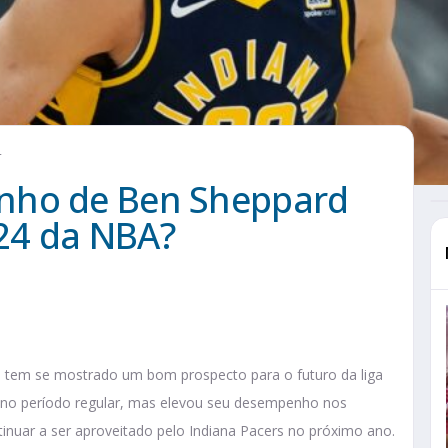
4
nho de Ben Sheppard
24 da NBA?
 tem se mostrado um bom prospecto para o futuro da liga
s no período regular, mas elevou seu desempenho nos
inuar a ser aproveitado pelo Indiana Pacers no próximo ano.