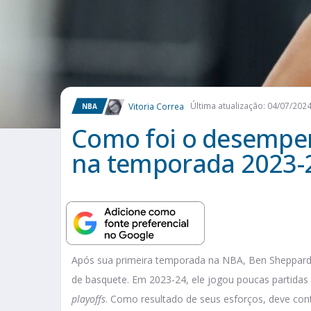
Vitoria Correa
Última atualização: 04/07/202
NBA
Como foi o desempe
na temporada 2023-
Após sua primeira temporada na NBA, Ben Sheppard
de basquete. Em 2023-24, ele jogou poucas partida
playoffs
. Como resultado de seus esforços, deve cont