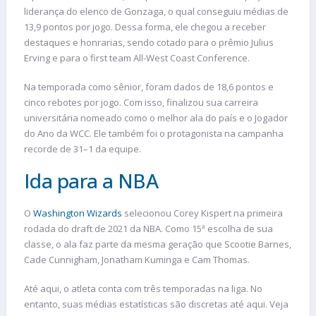
liderança do elenco de Gonzaga, o qual conseguiu médias de
13,9 pontos por jogo. Dessa forma, ele chegou a receber
destaques e honrarias, sendo cotado para o prêmio Julius
Erving e para o first team All-West Coast Conference.
Na temporada como sênior, foram dados de 18,6 pontos e
cinco rebotes por jogo. Com isso, finalizou sua carreira
universitária nomeado como o melhor ala do país e o Jogador
do Ano da WCC. Ele também foi o protagonista na campanha
recorde de 31–1 da equipe.
Ida para a NBA
O
Washington Wizards
selecionou Corey Kispert na primeira
rodada do draft de 2021 da NBA. Como 15ª escolha de sua
classe, o ala faz parte da mesma geração que Scootie Barnes,
Cade Cunnigham, Jonatham Kuminga e Cam Thomas.
Até aqui, o atleta conta com três temporadas na liga. No
entanto, suas médias estatísticas são discretas até aqui. Veja