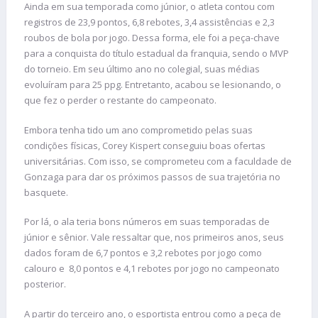
Ainda em sua temporada como júnior, o atleta contou com
registros de 23,9 pontos, 6,8 rebotes, 3,4 assistências e 2,3
roubos de bola por jogo. Dessa forma, ele foi a peça-chave
para a conquista do título estadual da franquia, sendo o MVP
do torneio. Em seu último ano no colegial, suas médias
evoluíram para 25 ppg. Entretanto, acabou se lesionando, o
que fez o perder o restante do campeonato.
Embora tenha tido um ano comprometido pelas suas
condições físicas, Corey Kispert conseguiu boas ofertas
universitárias. Com isso, se comprometeu com a faculdade de
Gonzaga para dar os próximos passos de sua trajetória no
basquete.
Por lá, o ala teria bons números em suas temporadas de
júnior e sênior. Vale ressaltar que, nos primeiros anos, seus
dados foram de 6,7 pontos e 3,2 rebotes por jogo como
calouro e 8,0 pontos e 4,1 rebotes por jogo no campeonato
posterior.
A partir do terceiro ano, o esportista entrou como a peça de