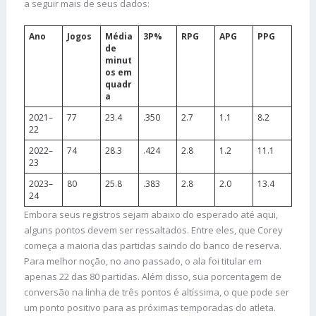
a seguir mais de seus dados:
Ano
Jogos
Média
3P%
RPG
APG
PPG
de
minut
os em
quadr
a
2021–
77
23.4
.350
2.7
1.1
8.2
22
2022–
74
28.3
.424
2.8
1.2
11.1
23
2023–
80
25.8
.383
2.8
2.0
13.4
24
Embora seus registros sejam abaixo do esperado até aqui,
alguns pontos devem ser ressaltados. Entre eles, que Corey
começa a maioria das partidas saindo do banco de reserva.
Para melhor noção, no ano passado, o ala foi titular em
apenas 22 das 80 partidas. Além disso, sua porcentagem de
conversão na linha de três pontos é altíssima, o que pode ser
um ponto positivo para as próximas temporadas do atleta.