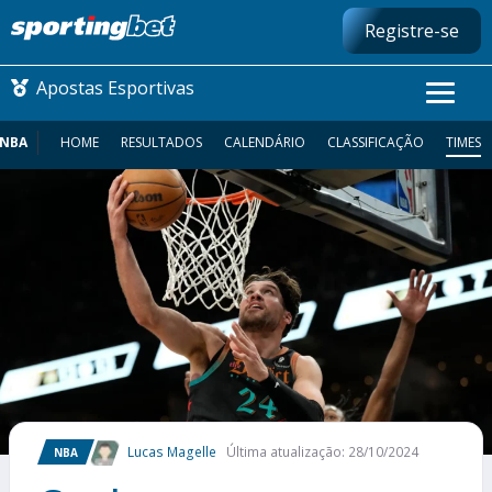
Registre-se
Apostas Esportivas
NBA
HOME
RESULTADOS
CALENDÁRIO
CLASSIFICAÇÃO
TIMES
CONMEBOL LIBERTADORES
FUTEBOL NACIONAL
FUTEBOL INTERNACIONAL
COMO APOSTAR
MAIS ESPORTES
Lucas Magelle
Última atualização: 28/10/2024
NBA