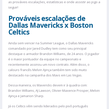
as prováveis escalações, estatísticas e onde assistir ao jogo a
seguir!
Prováveis escalações de
Dallas Mavericks x Boston
Celtics
Ainda sem vencer na Summer League, o Dallas Mavericks
comandado por Jared Dudley tem como seu principal
destaque o armador Brandon Williams, de 24 anos. O jogador
é o maior pontuador da equipe no campeonato e
recentemente assinou um novo contrato. Além disso, o
calouro francês Melvin Ajinça também tem sido muito
destacado na campanha dos Mavs em Las Vegas.
Dessa maneira, os Mavericks devem ir à quadra com:
Brandon Williams, AJ Lawson, Olivier-Maxence Prosper, Melvin
Ajinça e Jamarion Sharp.
Já os Celtics vêm sendo liderados pelo pivô português