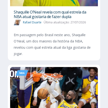
Shaquille O’Neal revela com qual estrela da
NBA atual gostaria de fazer dupla
Rafael Duarte
Última atualização: 27/07/2026
Em passagem pelo Brasil neste ano, Shaquille
O'Neal, um dos maiores da história da NBA,
revelou com qual estrela atual da liga gostaria de
jogar.
NBA