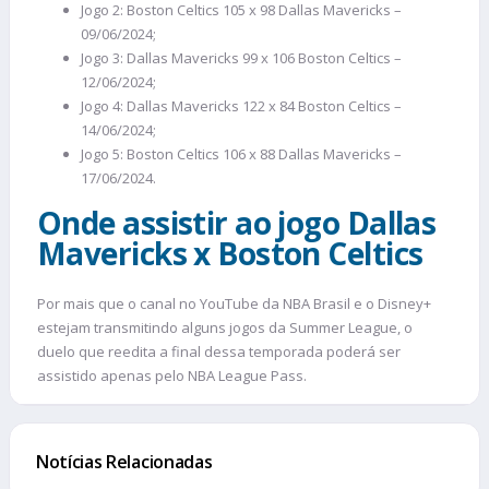
Jogo 2: Boston Celtics 105 x 98 Dallas Mavericks –
09/06/2024;
Jogo 3: Dallas Mavericks 99 x 106 Boston Celtics –
12/06/2024;
Jogo 4: Dallas Mavericks 122 x 84 Boston Celtics –
14/06/2024;
Jogo 5: Boston Celtics 106 x 88 Dallas Mavericks –
17/06/2024.
Onde assistir ao jogo
Dallas
Mavericks x Boston Celtics
Por mais que o canal no YouTube da NBA Brasil e o Disney+
estejam transmitindo alguns jogos da Summer League, o
duelo que reedita a final dessa temporada poderá ser
assistido apenas pelo NBA League Pass.
Notícias Relacionadas