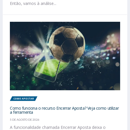
Então, vamos à análise...
COMO APOSTAR
Como funciona o recurso Encerrar Aposta? Veja como utilizar
a ferramenta
5 DE AGOSTO DE 2026
A funcionalidade chamada Encerrar Aposta deixa o