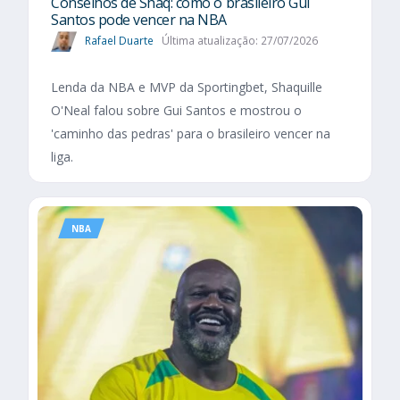
Conselhos de Shaq: como o brasileiro Gui
Santos pode vencer na NBA
Rafael Duarte
Última atualização: 27/07/2026
Lenda da NBA e MVP da Sportingbet, Shaquille
O'Neal falou sobre Gui Santos e mostrou o
'caminho das pedras' para o brasileiro vencer na
liga.
NBA