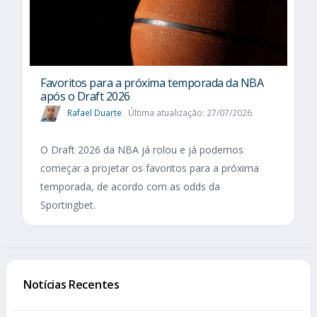
Favoritos para a próxima temporada da NBA
após o Draft 2026
Rafael Duarte
Última atualização: 27/07/2026
O Draft 2026 da NBA já rolou e já podemos
começar a projetar os favoritos para a próxima
temporada, de acordo com as odds da
Sportingbet.
Notícias Recentes