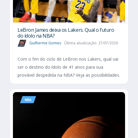
LeBron James deixa os Lakers. Qual o futuro
do ídolo na NBA?
Guilherme Gomes
Última atualização: 27/07/2026
Com o fim do ciclo de LeBron nos Lakers, qual vai
ser o destino do ídolo de 41 anos para sua
provável despedida na NBA? Veja as possibilidades.
NBA