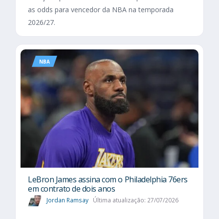
as odds para vencedor da NBA na temporada
2026/27.
NBA
LeBron James assina com o Philadelphia 76ers
em contrato de dois anos
Jordan Ramsay
Última atualização: 27/07/2026