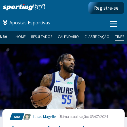
Registre-se
Apostas Esportivas
NBA
HOME
RESULTADOS
CALENDÁRIO
CLASSIFICAÇÃO
TIMES
CONMEBOL LIBERTADORES
FUTEBOL NACIONAL
FUTEBOL INTERNACIONAL
COMO APOSTAR
MAIS ESPORTES
Lucas Magelle
Última atualização: 03/07/2024
NBA