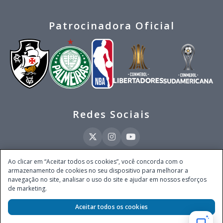
Patrocinadora Oficial
Redes Sociais
Ao clicar em “Aceitar todos os cookies”, você concorda com o
armazenamento de cookies no seu dispositivo para melhorar a
Este site é operado pela Ventmear Brasil LTDA (CNPJ 52.868.380/0001-84), com
navegação no site, analisar o uso do site e ajudar em nossos esforços
endereço na Avenida Brigadeiro Faria Lima, nº 4.055, 3º andar, Itaim Bibi, no
de marketing.
Município de São Paulo, Estado de São Paulo, CEP 04538-133, Brasil - empresa
autorizada a operar apostas de quota fixa em todo território nacional pela
Secretaria de Prêmios e Apostas do Ministério da Fazenda, conforme Portaria nº
Aceitar todos os cookies
247, de 07.02.2025, publicada no DOU em 11.2.2025.