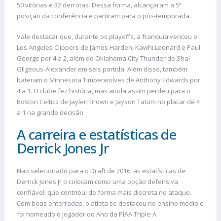
50 vitórias e 32 derrotas. Dessa forma, alcançaram a 5º
posição da conferência e partiram para o pós-temporada.
Vale destacar que, durante os playoffs, a franquia venceu o
Los Angeles Clippers de James Harden, Kawhi Leonard e Paul
George por 4 a 2, além do Oklahoma City Thunder de Shai
GIlgeous-Alexander em seis partida. Além disso, também
bateram o Minnesota Timberwolves de Anthony Edwards por
4 a 1. O clube fez história, mas ainda assim perdeu para o
Boston Celtics de Jaylen Brown e Jayson Tatum no placar de 4
a 1 na grande decisão.
A carreira e estatísticas de
Derrick Jones Jr
Não selecionado para o Draft de 2016, as estatísticas de
Derrick Jones Jr o colocam como uma opção defensiva
confiável, que contribui de forma mais discreta no ataque.
Com boas enterradas, o atleta se destacou no ensino médio e
foi nomeado o Jogador do Ano da PIAA Triple-A.