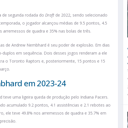
 de segunda rodada do
Draft
de 2022, sendo selecionado
 temporada, o jogador alcançou médias de 9.5 pontos, 4.5
nos arremessos de quadra e 35% nas bolas de três.
icas de Andrew Nembhard é seu poder de explosão. Em dias
plo-duplos em sequência. Dois desses jogos renderam a ele
ra o Toronto Raptors e, posteriormente, 15 pontos e 15
arço.
mbhard em 2023-24
teve uma ligeira queda de produção pelo Indiana Pacers.
endo acumulado 9.2 pontos, 4.1 assistências e 2.1 rebotes ao
ro, ele teve 49.8% nos arremessos de quadra e 35.7% em
precisão.