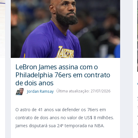
LeBron James assina com o
Philadelphia 76ers em contrato
de dois anos
Jordan Ramsay
Última atualização: 27/07/2026
O astro de 41 anos vai defender os 76ers em
contrato de dois anos no valor de US$ 8 milhões.
James disputará sua 24ª temporada na NBA.