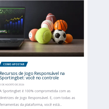
COMO APOSTAR
Recursos de Jogo Responsável na
Sportingbet: você no controle
5 DE AGOSTO DE 2026
A Sportingbet é 100% comprometida com as
diretrizes de Jogo Responsável. E, com todas as
ferramentas da plataforma, você está...