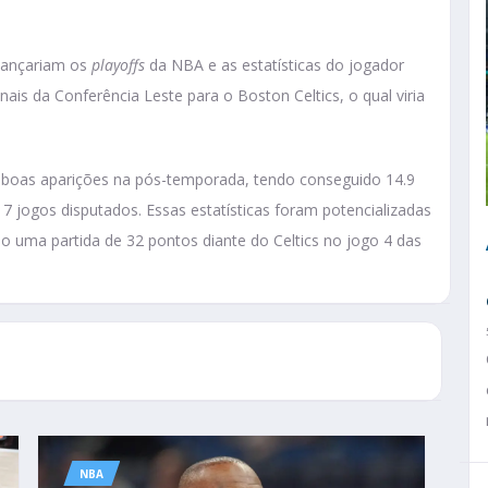
cançariam os
playoffs
da NBA e as estatísticas do jogador
inais da Conferência Leste para o Boston Celtics, o qual viria
 boas aparições na pós-temporada, tendo conseguido 14.9
17 jogos disputados. Essas estatísticas foram potencializadas
o uma partida de 32 pontos diante do Celtics no jogo 4 das
NBA