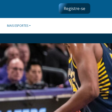
Registre-se
MAIS ESPORTES