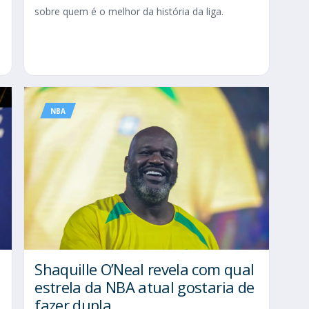
sobre quem é o melhor da história da liga.
o
NBA
Shaquille O’Neal revela com qual
estrela da NBA atual gostaria de
fazer dupla