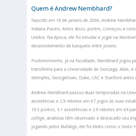
Quem é Andrew Nembhard?
Nascido em 16 de janeiro de 2000, Andrew Nembhar
Indiana Pacers. Antes disso, porém, começou a cons
Unidos. Na época, ele foi estudar e jogar na Mont
desenvolvimento de basquete entre jovens.
Posteriormente, já na faculdade, Nembhard jogou pel
transferiria para a Universidade de Gonzaga. Aliás, é
Memphis, Georgetown, Duke, USC e Stanford antes 
Andrew Nembhard passou duas temporadas na Univer
assistências e 2.9 rebotes em 67 jogos às suas estat
10.5 pontos, 5.1 assistências e 2.9 rebotes em 64 p
college
, analistas têm observado e destacado seu imp
jogando pelos
Bulldogs
, ele foi eleito como o Sex