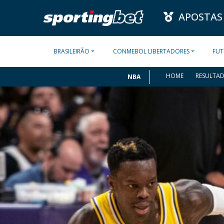
APOSTAS
BRASILEIRÃO
CONMEBOL LIBERTADORES
FUT
HOME
RESULTA
NBA