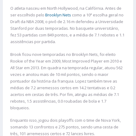
O atleta nasceu em North Hollywood, na Califórnia. Antes de
ser escolhido pelo
Brooklyn Nets
como a 10ª escolha geral no
Draft da NBA 2008, o pivô de 2.16 m defendeu a Universidade
Stanford por duas temporadas. No basquete universitário,
fez 53 partidas com 849 pontos, e a média de 7.1 rebotes e 1.1
assistências por partida.
Brook ficou nove temporadas no Brooklyn Nets, foi eleito
Rookie of the Year em 2009, Most Improved Player em 2010 e
All Star em 2013. Em quadra na temporada regular, atuou 562
vezes e anotou mais de 10 mil pontos, sendo o maior
pontuador da história da franquia. Lopez também teve as
médias de 7.2 arremessos certos em 14.2 tentativas e 0.2
acertos em cestas de três. Por fim, atingiu as médias de 7.1
rebotes, 1.5 assistências, 0.0 roubadas de bola e 1.7
bloqueios.
Enquanto isso, jogou dois playoffs com o time de Nova York,
somando 13 confrontos e 275 pontos, sendo uma cesta de
três, 101 arremessos certos e 72 lances livres.