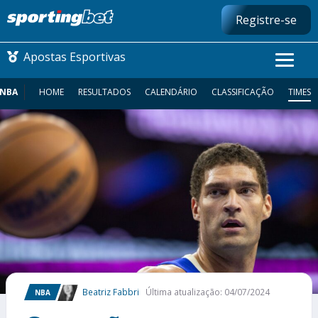
Registre-se
Apostas Esportivas
NBA
HOME
RESULTADOS
CALENDÁRIO
CLASSIFICAÇÃO
TIMES
CONMEBOL LIBERTADORES
FUTEBOL NACIONAL
FUTEBOL INTERNACIONAL
COMO APOSTAR
MAIS ESPORTES
Beatriz Fabbri
Última atualização: 04/07/2024
NBA