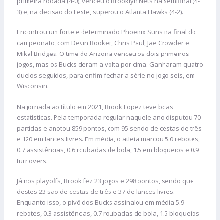
primeira rodada (4-0), venceu o Brooklyn Nets na semifinal (4-
3) e, na decisão do Leste, superou o Atlanta Hawks (4-2).
Encontrou um forte e determinado Phoenix Suns na final do
campeonato, com Devin Booker, Chris Paul, Jae Crowder e
Mikal Bridges. O time do Arizona venceu os dois primeiros
jogos, mas os Bucks deram a volta por cima. Ganharam quatro
duelos seguidos, para enfim fechar a série no jogo seis, em
Wisconsin.
Na jornada ao título em 2021, Brook Lopez teve boas
estatísticas. Pela temporada regular naquele ano disputou 70
partidas e anotou 859 pontos, com 95 sendo de cestas de três
e 120 em lances livres. Em média, o atleta marcou 5.0 rebotes,
0.7 assistências, 0.6 roubadas de bola, 1.5 em bloqueios e 0.9
turnovers.
Já nos playoffs, Brook fez 23 jogos e 298 pontos, sendo que
destes 23 são de cestas de três e 37 de lances livres.
Enquanto isso, o pivô dos Bucks assinalou em média 5.9
rebotes, 0.3 assistências, 0.7 roubadas de bola, 1.5 bloqueios