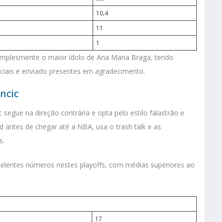
10,4
11
1
implesmente o maior ídolo de Ana Maria Braga, tendo
ociais e enviado presentes em agradecimento.
oncic
 segue na direção contrária e opta pelo estilo falastrão e
 antes de chegar até a NBA, usa o trash talk e as
s.
elentes números nestes playoffs, com médias superiores ao
17