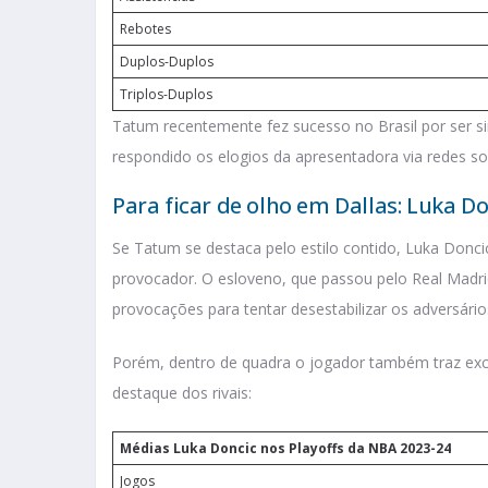
Rebotes
Duplos-Duplos
Triplos-Duplos
Tatum recentemente fez sucesso no Brasil por ser s
respondido os elogios da apresentadora via redes s
Para ficar de olho em Dallas: Luka D
Se Tatum se destaca pelo estilo contido, Luka Doncic
provocador. O esloveno, que passou pelo Real Madrid
provocações para tentar desestabilizar os adversário
Porém, dentro de quadra o jogador também traz exc
destaque dos rivais:
Médias Luka Doncic nos Playoffs da NBA 2023-24
Jogos