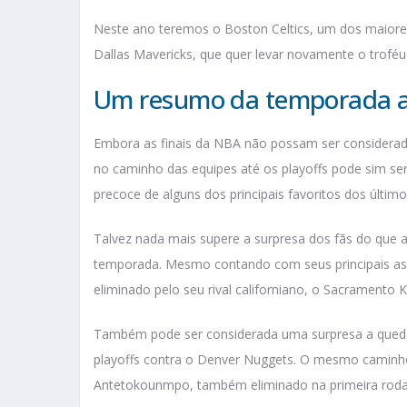
Neste ano teremos o Boston Celtics, um dos maiores
Dallas Mavericks, que quer levar novamente o trofé
Um resumo da temporada a
Embora as finais da NBA não possam ser considera
no caminho das equipes até os playoffs pode sim se
precoce de alguns dos principais favoritos dos últim
Talvez nada mais supere a surpresa dos fãs do que a
temporada. Mesmo contando com seus principais ast
eliminado pelo seu rival californiano, o Sacramento 
Também pode ser considerada uma surpresa a queda
playoffs contra o Denver Nuggets. O mesmo caminho
Antetokounmpo, também eliminado na primeira roda