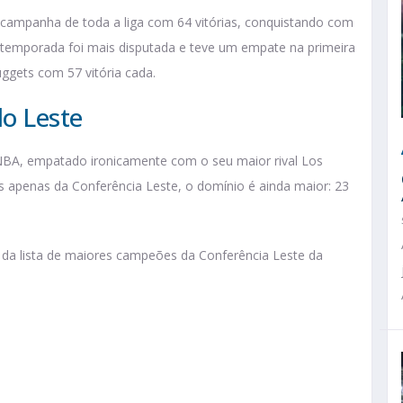
 campanha de toda a liga com 64 vitórias, conquistando com
a temporada foi mais disputada e teve um empate na primeira
ggets com 57 vitória cada.
do Leste
 NBA, empatado ironicamente com o seu maior rival Los
s apenas da Conferência Leste, o domínio é ainda maior: 23
 da lista de maiores campeões da Conferência Leste da