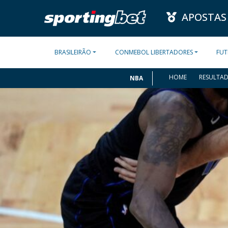
APOSTAS
BRASILEIRÃO
CONMEBOL LIBERTADORES
FUT
HOME
RESULTA
NBA