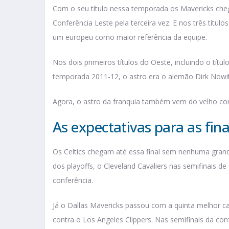
Com o seu título nessa temporada os Mavericks cheg
Conferência Leste pela terceira vez. E nos três títul
um europeu como maior referência da equipe.
Nos dois primeiros títulos do Oeste, incluindo o tí
temporada 2011-12, o astro era o alemão Dirk Nowit
Agora, o astro da franquia também vem do velho co
As expectativas para as fi
Os Celtics chegam até essa final sem nenhuma grand
dos playoffs, o Cleveland Cavaliers nas semifinais de
conferência.
Já o Dallas Mavericks passou com a quinta melhor 
contra o Los Angeles Clippers. Nas semifinais da c