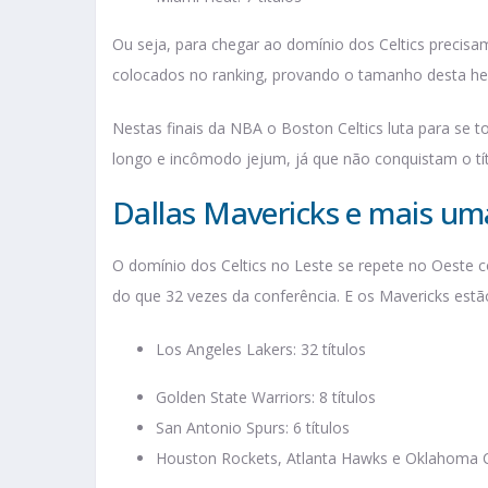
Ou seja, para chegar ao domínio dos Celtics precis
colocados no ranking, provando o tamanho desta h
Nestas finais da NBA o Boston Celtics luta para se
longo e incômodo jejum, já que não conquistam o t
Dallas Mavericks e mais um
O domínio dos Celtics no Leste se repete no Oeste
do que 32 vezes da conferência. E os Mavericks estã
Los Angeles Lakers: 32 títulos
Golden State Warriors: 8 títulos
San Antonio Spurs: 6 títulos
Houston Rockets, Atlanta Hawks e Oklahoma Ci