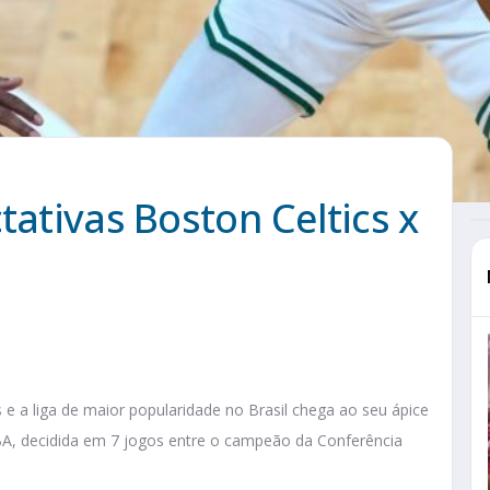
tativas Boston Celtics x
 e a liga de maior popularidade no Brasil chega ao seu ápice
BA, decidida em 7 jogos entre o campeão da Conferência