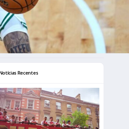
Notícias Recentes