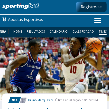
Registre-se
Apostas Esportivas
NBA
HOME
RESULTADOS
CALENDÁRIO
CLASSIFICAÇÃO
TIMES
CONMEBOL LIBERTADORES
FUTEBOL NACIONAL
FUTEBOL INTERNACIONAL
COMO APOSTAR
MAIS ESPORTES
Bruno Marquesini
Última atualização: 10/07/2024
NBA