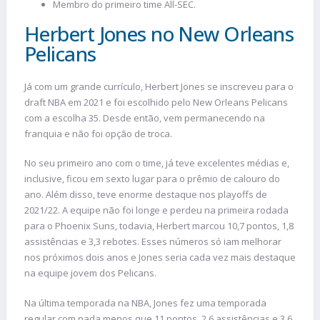
Membro do primeiro time All-SEC.
Herbert Jones no New Orleans
Pelicans
Já com um grande currículo, Herbert Jones se inscreveu para o
draft NBA em 2021 e foi escolhido pelo New Orleans Pelicans
com a escolha 35. Desde então, vem permanecendo na
franquia e não foi opção de troca.
No seu primeiro ano com o time, já teve excelentes médias e,
inclusive, ficou em sexto lugar para o prêmio de calouro do
ano. Além disso, teve enorme destaque nos playoffs de
2021/22. A equipe não foi longe e perdeu na primeira rodada
para o Phoenix Suns, todavia, Herbert marcou 10,7 pontos, 1,8
assistências e 3,3 rebotes. Esses números só iam melhorar
nos próximos dois anos e Jones seria cada vez mais destaque
na equipe jovem dos Pelicans.
Na última temporada na NBA, Jones fez uma temporada
regular com nada menos que 11 pontos, 2,6 assistências e 3,6