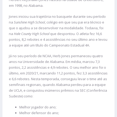
em 1998, no Alabama.
Jones iniciou sua trajetória no basquete durante seu período
na
Sunshine High School
, colégio em que seu pai era técnico e
que o ajudou a se desenvolver na modalidade. Todavia, foi
na
Hale County High School
que despontou. O atleta fez 16,6
pontos, 8,2 rebotes e 4 assistências no seu último ano e levou
a equipe até um título do Campeonato Estadual 4A.
Já no seu período de NCAA, Herb Jones permaneceu quatro
anos na Universidade de Alabama. Em média, marcou 7,3
pontos, 2,2 assistências e 4,9 rebotes. O seu melhor ano foi o
último, em 2020/21, marcando 11,2 pontos, fez 3,3 assistências
e 6,6 rebotes. Nesta temporada, conseguiu levar o time até as
semifinais regionais, quando Alabama perdeu para a equipe
de UCLA, e conquistou inúmeros prêmios na SEC (Conferência
Sudeste) como:
Melhor jogador do ano;
Melhor defensor do ano;