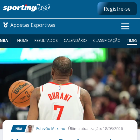
Registre-se
Apostas Esportivas
NBA
HOME
RESULTADOS
CALENDÁRIO
CLASSIFICAÇÃO
TIMES
CONMEBOL LIBERTADORES
FUTEBOL NACIONAL
FUTEBOL INTERNACIONAL
COMO APOSTAR
MAIS ESPORTES
Estevão Maximo
Última atualização: 18/03/2026
NBA