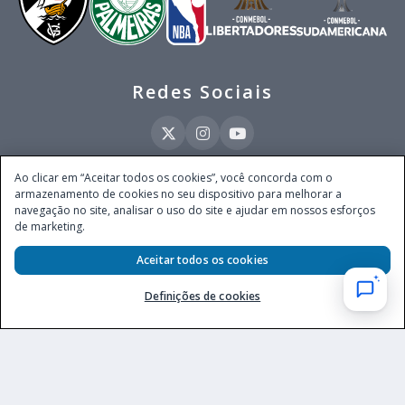
Redes Sociais
Ao clicar em “Aceitar todos os cookies”, você concorda com o
armazenamento de cookies no seu dispositivo para melhorar a
Este site é operado pela Ventmear Brasil LTDA (CNPJ 52.868.380/0001-84), com
navegação no site, analisar o uso do site e ajudar em nossos esforços
endereço na Avenida Brigadeiro Faria Lima, nº 4.055, 3º andar, Itaim Bibi, no
de marketing.
Município de São Paulo, Estado de São Paulo, CEP 04538-133, Brasil - empresa
autorizada a operar apostas de quota fixa em todo território nacional pela
Secretaria de Prêmios e Apostas do Ministério da Fazenda, conforme Portaria nº
Aceitar todos os cookies
247, de 07.02.2025, publicada no DOU em 11.2.2025.
Definições de cookies