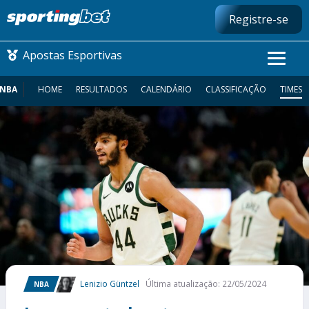
Registre-se
Apostas Esportivas
NBA
HOME
RESULTADOS
CALENDÁRIO
CLASSIFICAÇÃO
TIMES
CONMEBOL LIBERTADORES
FUTEBOL NACIONAL
FUTEBOL INTERNACIONAL
COMO APOSTAR
MAIS ESPORTES
Lenizio Güntzel
Última atualização: 22/05/2024
NBA