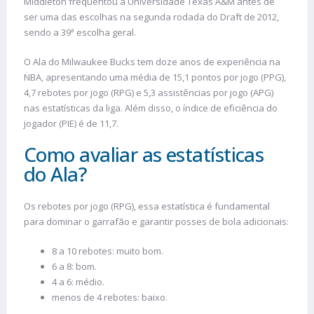
Middleton frequentou a Universidade Texas A&M antes de
ser uma das escolhas na segunda rodada do Draft de 2012,
sendo a 39ª escolha geral.
O Ala do Milwaukee Bucks tem doze anos de experiência na
NBA, apresentando uma média de 15,1 pontos por jogo (PPG),
4,7 rebotes por jogo (RPG) e 5,3 assistências por jogo (APG)
nas estatísticas da liga. Além disso, o índice de eficiência do
jogador (PIE) é de 11,7.
Como avaliar as estatísticas
do Ala?
Os rebotes por jogo (RPG), essa estatística é fundamental
para dominar o garrafão e garantir posses de bola adicionais:
8 a 10 rebotes: muito bom.
6 a 8: bom.
4 a 6: médio.
menos de 4 rebotes: baixo.