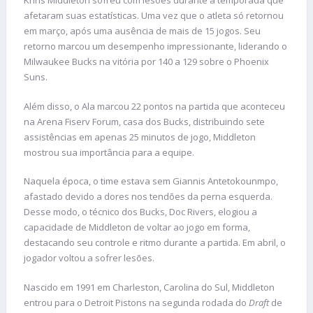
Khris Middleton sofreu com lesões durante a temporada que
afetaram suas estatísticas. Uma vez que o atleta só retornou
em março, após uma ausência de mais de 15 jogos. Seu
retorno marcou um desempenho impressionante, liderando o
Milwaukee Bucks na vitória por 140 a 129 sobre o Phoenix
Suns.
Além disso, o Ala marcou 22 pontos na partida que aconteceu
na Arena Fiserv Forum, casa dos Bucks, distribuindo sete
assistências em apenas 25 minutos de jogo, Middleton
mostrou sua importância para a equipe.
Naquela época, o time estava sem Giannis Antetokounmpo,
afastado devido a dores nos tendões da perna esquerda.
Desse modo, o técnico dos Bucks, Doc Rivers, elogiou a
capacidade de Middleton de voltar ao jogo em forma,
destacando seu controle e ritmo durante a partida. Em abril, o
jogador voltou a sofrer lesões.
Nascido em 1991 em Charleston, Carolina do Sul, Middleton
entrou para o Detroit Pistons na segunda rodada do
Draft
de