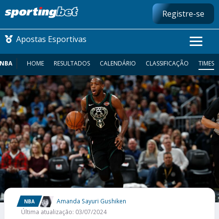
Registre-se
Apostas Esportivas
NBA
HOME
RESULTADOS
CALENDÁRIO
CLASSIFICAÇÃO
TIMES
CONMEBOL LIBERTADORES
FUTEBOL NACIONAL
FUTEBOL INTERNACIONAL
COMO APOSTAR
MAIS ESPORTES
Amanda Sayuri Gushiken
NBA
Última atualização: 03/07/2024