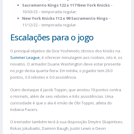
Sacramento Kings 122 x 117 New York Knicks
–
10/03/23 – temporada regular;
New York Knicks 112 x 99 Sacramento Kings
–
11/12/22 – temporada regular.
Escalações para o jogo
O principal objetivo de Dice Yoshimoto, técnico dos Knicks na
Summer League
, é oferecer minutagem aos rookies, isto é, os
novatos. O armador Duane Washington deve estar presente
no jogo desta quarta-feira. Em média, o jogador tem 26.0
pontos, 3.0 rebotes e 0.0 assistência.
Outro destaque é Jacob Toppin, que anotou 19 pontos contra
o Hornets, além de seis rebotes e três assistências. Uma
curiosidade é que o ala é irmão de Obi Toppin, atleta do
Indiana Pacers.
O treinador também terá à sua disposição Dmytro Skapintsev,
Rokas Jokubaitis, Damion Baugh, Justin Lewis e Devin