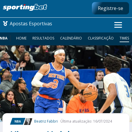
Registre-se
Apostas Esportivas
NBA
HOME
RESULTADOS
CALENDÁRIO
CLASSIFICAÇÃO
TIMES
CONMEBOL LIBERTADORES
FUTEBOL NACIONAL
FUTEBOL INTERNACIONAL
COMO APOSTAR
MAIS ESPORTES
Beatriz Fabbri
Última atualização: 16/07/2024
NBA