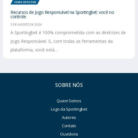
COMO APOSTAR
Recursos de Jogo Responsável na Sportingbet: você no
controle
5 DE AGOSTO DE 2026
A Sportingbet é 100% comprometida com as diretrizes de
Jogo Responsável. E, com todas as ferramentas da
plataforma, você está...
SOBRE NÓS
Quem Somos
Logo da Sportingbet
Autores
Contato
Ouvidoria