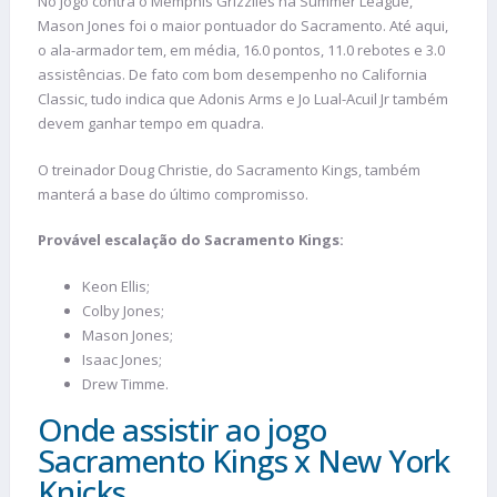
No jogo contra o Memphis Grizzlies na Summer League,
Mason Jones foi o maior pontuador do Sacramento. Até aqui,
o ala-armador tem, em média, 16.0 pontos, 11.0 rebotes e 3.0
assistências. De fato com bom desempenho no California
Classic, tudo indica que Adonis Arms e Jo Lual-Acuil Jr também
devem ganhar tempo em quadra.
O treinador Doug Christie, do Sacramento Kings, também
manterá a base do último compromisso.
Provável escalação do
Sacramento Kings:
Keon Ellis;
Colby Jones;
Mason Jones;
Isaac Jones;
Drew Timme.
Onde assistir ao jogo
Sacramento Kings x New York
Knicks