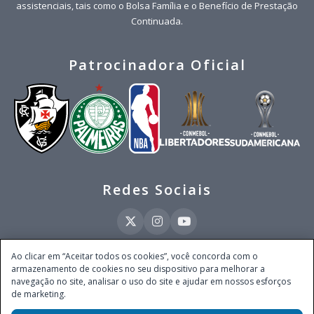
assistenciais, tais como o Bolsa Família e o Benefício de Prestação
Continuada.
Patrocinadora Oficial
Redes Sociais
Ao clicar em “Aceitar todos os cookies”, você concorda com o
armazenamento de cookies no seu dispositivo para melhorar a
Este site é operado pela Ventmear Brasil LTDA (CNPJ 52.868.380/0001-84), com
navegação no site, analisar o uso do site e ajudar em nossos esforços
endereço na Avenida Brigadeiro Faria Lima, nº 4.055, 3º andar, Itaim Bibi, no
de marketing.
Município de São Paulo, Estado de São Paulo, CEP 04538-133, Brasil - empresa
autorizada a operar apostas de quota fixa em todo território nacional pela