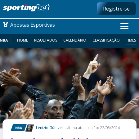
Registre-se
Apostas Esportivas
NBA
HOME
RESULTADOS
CALENDÁRIO
CLASSIFICAÇÃO
TIMES
CONMEBOL LIBERTADORES
FUTEBOL NACIONAL
FUTEBOL INTERNACIONAL
COMO APOSTAR
MAIS ESPORTES
Lenizio Güntzel
Última atualização: 22/05/2024
NBA