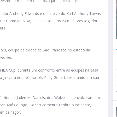
esmond Bane e o o ala-pivô Jaren Jackson Jr.
mador Anthony Edwards e o ala-pivô do Karl-Anthony Towns.
-Star Game da NBA, que seleciona os 24 melhores jogadores
puta.
rs, equipe da cidade de São Francisco no estado da
rwolves
 NBA Cup, durante um confronto entre as equipes na casa
a gravata no pivô francês Rudy Gobert, resultando em sua
riors, e Jaden McDaniels, dos Wolves, se envolveram em
ir. Após o jogo, Gobert comentou sobre o incidente,
um palhaço”.