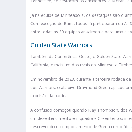
Tennessee, se destacam os armadores Ja Morant e D
Já na equipe de Minneapolis, os destaques são o ar
Com exceção de Bane, todos já participaram da All
entre todas as 30 equipes anualmente para uma dis
Golden State Warriors
Também da Conferência Oeste, o Golden State Warrio
Califórnia, é mais um dos rivais do Minnesota Timbe
Em novembro de 2023, durante a terceira rodada da
dos Warriors, o ala pivô Draymond Green aplicou um
expulsão da partida.
A confusão começou quando Klay Thompson, dos War
um desentendimento em quadra e Green tentou interv
descrevendo o comportamento de Green como “de 