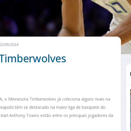
 22/05/2024
 Timberwolves
, o Minnesota Timberwolves já coleciona alguns rivais na
neapolis têm se destacado na maior liga de basquete do
Karl-Anthony Towns estão entre os principais jogadores da