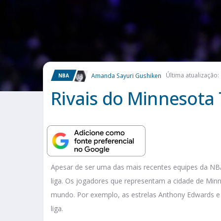
Amanda Sayuri Gushiken
Última atualização:
NBA
Rivais do Minnesota
Apesar de ser uma das mais recentes equipes da NBA
liga. Os jogadores que representam a cidade de Min
mundo. Por exemplo, as estrelas Anthony Edwards e 
liga.