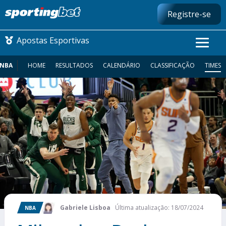
Registre-se
Apostas Esportivas
NBA
HOME
RESULTADOS
CALENDÁRIO
CLASSIFICAÇÃO
TIMES
CONMEBOL LIBERTADORES
FUTEBOL NACIONAL
FUTEBOL INTERNACIONAL
COMO APOSTAR
MAIS ESPORTES
Gabriele Lisboa
Última atualização: 18/07/2024
NBA