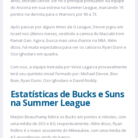
anos, Michael Devoe. Ele foi o principal pontuador da equipe
do Arizona em sua estreia na Summer League, marcando 19
pontos na derrota para o Warriors por 90 a 73.
Após passar por alguns times da G League, Devoe jogou em
Israel nos últimos meses, vestindo a camisa do Maccabi Ironi
Ramat Gan. Agora, busca mais uma chance na NBA. Além
disso, há muita expectativa para ver os calouros Ryan Dunn e
Oso Ighodaro em quadra.
Com isso, a equipe treinada por Vince Lagarza provavelmente
terá seu quinteto inicial formado por: Michael Devoe, Boo
Buie, Ryan Dunn, Oso Ighodaro e David Roddy.
Estatísticas de Bucks e Suns
na Summer League
MarJon Beauchamp lidera os Bucks em pontos e rebotes, com
uma média de 20.5 e 8.0, respectivamente. Além disso, Ryan
Rollins é o maior assistente do Milwaukee, com uma média de
4.5 assistências vindo do banco.