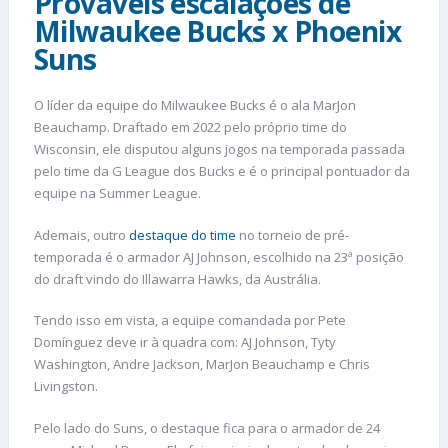
Prováveis escalações de
Milwaukee Bucks x Phoenix
Suns
O líder da equipe do Milwaukee Bucks é o ala MarJon
Beauchamp. Draftado em 2022 pelo próprio time do
Wisconsin, ele disputou alguns jogos na temporada passada
pelo time da G League dos Bucks e é o principal pontuador da
equipe na Summer League.
Ademais, outro
destaque do time
no torneio de pré-
temporada é o armador AJ Johnson, escolhido na 23ª posição
do draft vindo do Illawarra Hawks, da Austrália.
Tendo isso em vista, a equipe comandada por Pete
Domínguez deve ir à quadra com: AJ Johnson, Tyty
Washington, Andre Jackson, MarJon Beauchamp e Chris
Livingston.
Pelo lado do Suns, o destaque fica para o armador de 24