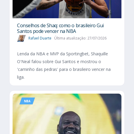
Conselhos de Shaq: como o brasileiro Gui
Santos pode vencer na NBA
Rafael Duarte
Última atualização: 27/07/2026
Lenda da NBA e MVP da Sportingbet, Shaquille
O'Neal falou sobre Gui Santos e mostrou o
'caminho das pedras' para o brasileiro vencer na
liga.
NBA