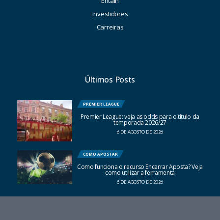
Entain
Investidores
Carreiras
Últimos Posts
PREMIER LEAGUE
Premier League: veja as odds para o título da
temporada 2026/27
6 DE AGOSTO DE 2026
COMO APOSTAR
Como funciona o recurso Encerrar Aposta? Veja
como utilizar a ferramenta
5 DE AGOSTO DE 2026