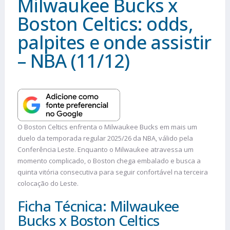
Milwaukee Bucks x
Boston Celtics: odds,
palpites e onde assistir
– NBA (11/12)
O Boston Celtics enfrenta o Milwaukee Bucks em mais um
duelo da temporada regular 2025/26 da NBA, válido pela
Conferência Leste. Enquanto o Milwaukee atravessa um
momento complicado, o Boston chega embalado e busca a
quinta vitória consecutiva para seguir confortável na terceira
colocação do Leste.
Ficha Técnica: Milwaukee
Bucks x Boston Celtics