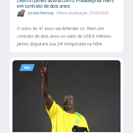
LeBron James assina com o Philadelphia 76ers
em contrato de dois anos
Jordan Ramsay
Última atualização: 27/07/2026
O astro de 41 anos vai defender os 76ers em
contrato de dois anos no valor de US$ 8 milhões.
James disputará sua 24ª temporada na NBA.
NBA