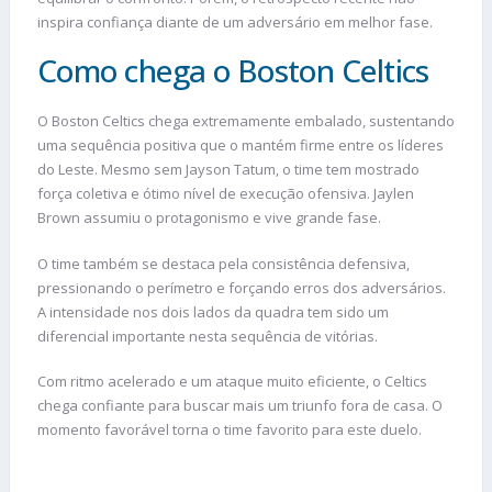
inspira confiança diante de um adversário em melhor fase.
Como chega o Boston Celtics
O Boston Celtics chega extremamente embalado, sustentando
uma sequência positiva que o mantém firme entre os líderes
do Leste. Mesmo sem Jayson Tatum, o time tem mostrado
força coletiva e ótimo nível de execução ofensiva. Jaylen
Brown assumiu o protagonismo e vive grande fase.
O time também se destaca pela consistência defensiva,
pressionando o perímetro e forçando erros dos adversários.
A intensidade nos dois lados da quadra tem sido um
diferencial importante nesta sequência de vitórias.
Com ritmo acelerado e um ataque muito eficiente, o Celtics
chega confiante para buscar mais um triunfo fora de casa. O
momento favorável torna o time favorito para este duelo.