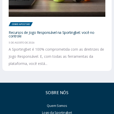
COMO APOSTAR
Recursos de Jogo Responsável na Sportingbet: você no
controle
5 DE AGOSTO DE 2026
A Sportingbet é 100% comprometida com as diretrizes de
Jogo Responsável. E, com todas as ferramentas da
plataforma, você está...
SOBRE NÓS
Quem Somos
Logo da Sportingbet