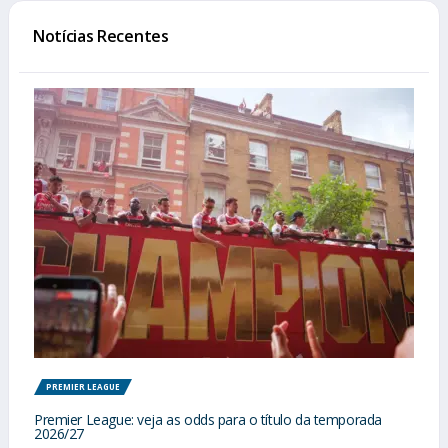
Notícias Recentes
PREMIER LEAGUE
Premier League: veja as odds para o título da temporada
2026/27