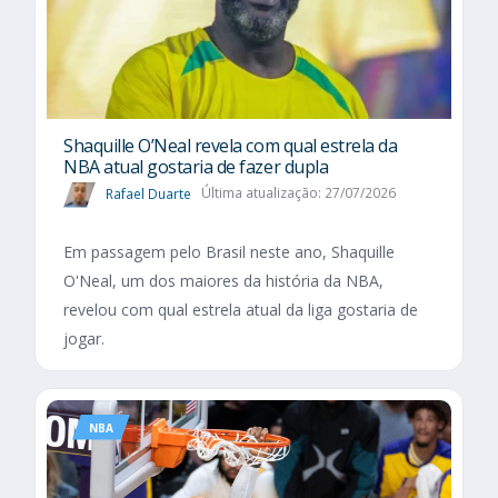
Shaquille O’Neal revela com qual estrela da
NBA atual gostaria de fazer dupla
Rafael Duarte
Última atualização: 27/07/2026
Em passagem pelo Brasil neste ano, Shaquille
O'Neal, um dos maiores da história da NBA,
revelou com qual estrela atual da liga gostaria de
jogar.
NBA