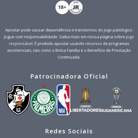
Apostar pode causar dependência e transtornos do jogo patológico.
Jogue com responsabilidade. Saiba mais em nossa página sobre
jogo
responsável
. É proibido apostar usando recursos de programas
assistenciais, tais como o Bolsa Família e o Benefício de Prestação
Continuada.
Patrocinadora Oficial
Redes Sociais