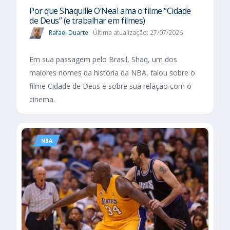
Por que Shaquille O’Neal ama o filme “Cidade
de Deus” (e trabalhar em filmes)
Rafael Duarte
Última atualização: 27/07/2026
Em sua passagem pelo Brasil, Shaq, um dos
maiores nomes da história da NBA, falou sobre o
filme Cidade de Deus e sobre sua relação com o
cinema.
NBA