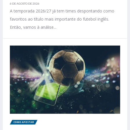
6 DE AGOSTO DE 2026
A temporada 2026/27 já tem times despontando como
favoritos ao título mais importante do futebol inglês.
Então, vamos à análise...
COMO APOSTAR