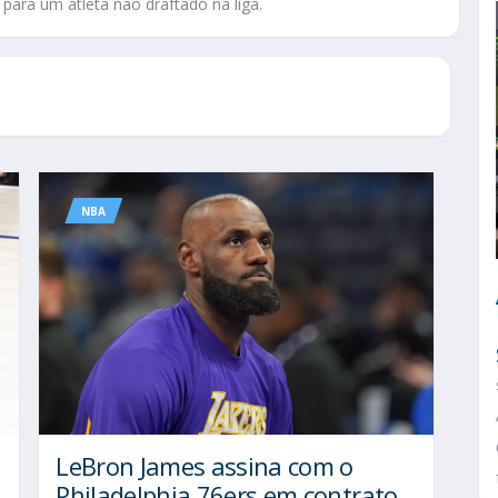
para um atleta não draftado na liga.
NBA
LeBron James assina com o
Philadelphia 76ers em contrato