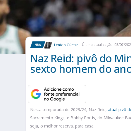
Lenizio Güntzel
Última atualização: 03/07/20
NBA
Naz Reid: pivô do M
sexto homem do an
Nesta temporada de 2023/24, Naz Reid,
atual pivô 
Sacramento Kings, e Bobby Portis, do Milwaukee Buc
seja, o melhor reserva, para casa.