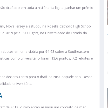
não draftado em toda a história da liga a ganhar um prêmio
rk, Nova Jersey e estudou na Roselle Catholic High School
8 e 2019 pela LSU Tigers, na Universidade do Estado da
is rebotes em uma vitória por 94-63 sobre a Southeastern
tísticas como universitário foram 13,6 pontos, 7,2 rebotes e
e se declarou apto para o draft da NBA daquele ano. Desse
ilidade universitária.
A
raft de 2019, o pivô então assinou um contrato de mão