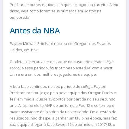
Pritchard e outras equipes em que ele jogou na carreira. Além
disso, veja como foram seus números em Boston na
temporada.
Antes da NBA
Payton Michael Pritchard nasceu em Oregon, nos Estados
Unidos, em 1998.
O atleta começou a ter destaque no basquete desde a
high
school
. Nesse período, foi tricampeão estadual com a West
Linn e era um dos melhores jogadores da equipe.
A boa fase continuou no seu período de
college
. Payton
Pritchard aceitou jogar pela pela equipe dos Oregon Ducks e
fez, em média, quase 15 pontos por partida no seu segundo
ano. Aliás, foi eleito MVP de um torneio Pac-12 e se tornou o
maior assistente da história da universidade. Em questão de
resultados, não chegou a ganhar um título na época, mas fez
sua equipe chegar à fase Sweet 16 do torneio em 2017/18, o