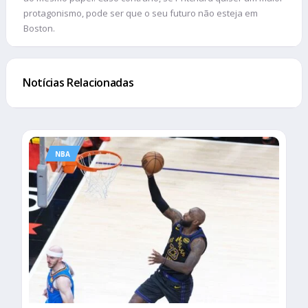
protagonismo, pode ser que o seu futuro não esteja em
Boston.
Notícias Relacionadas
NBA