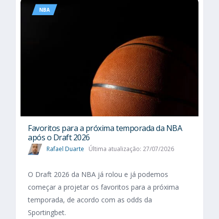
NBA
Favoritos para a próxima temporada da NBA
após o Draft 2026
Rafael Duarte
Última atualização: 27/07/2026
O Draft 2026 da NBA já rolou e já podemos
começar a projetar os favoritos para a próxima
temporada, de acordo com as odds da
Sportingbet.