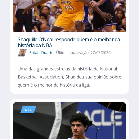
Shaquille O’Neal responde quem é o melhor da
história da NBA
Rafael Duarte
Última atualização: 27/07/2026
Uma das grandes estrelas da história da National
Basketball Association, Shaq deu sua opinião sobre
quem é o melhor da história da liga.
NBA