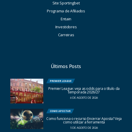
Site Sportingbet
Programa de Afiliados
Entain
Investidores
Carreiras
Últimos Posts
PREMIER LEAGUE
Premier League: veja as odds para o título da
temporada 2026/27
6 DE AGOSTO DE 2026
COMO APOSTAR
Como funciona o recurso Encerrar Aposta? Veja
como utilizar a ferramenta
5 DE AGOSTO DE 2026