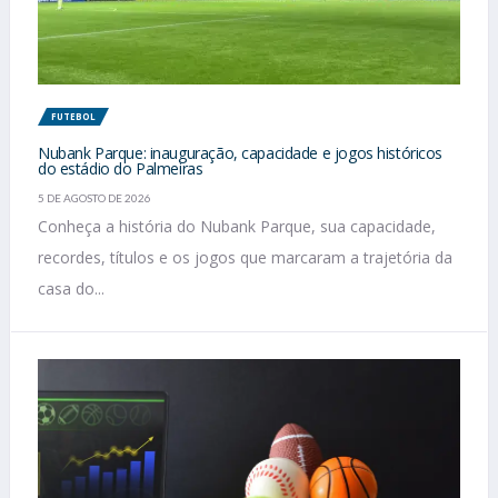
FUTEBOL
Nubank Parque: inauguração, capacidade e jogos históricos
do estádio do Palmeiras
5 DE AGOSTO DE 2026
Conheça a história do Nubank Parque, sua capacidade,
recordes, títulos e os jogos que marcaram a trajetória da
casa do...