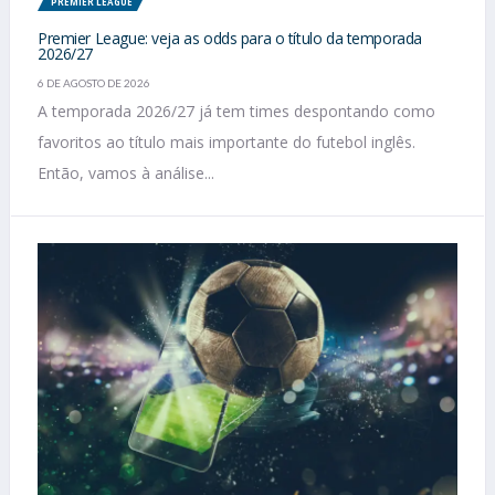
PREMIER LEAGUE
Premier League: veja as odds para o título da temporada
2026/27
6 DE AGOSTO DE 2026
A temporada 2026/27 já tem times despontando como
favoritos ao título mais importante do futebol inglês.
Então, vamos à análise...