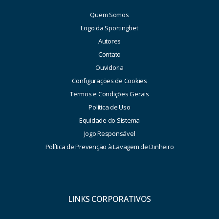
Quem Somos
Logo da Sportingbet
Autores
Contato
Ouvidoria
Configurações de Cookies
Termos e Condições Gerais
Política de Uso
Equidade do Sistema
Jogo Responsável
Política de Prevenção à Lavagem de Dinheiro
LINKS CORPORATIVOS