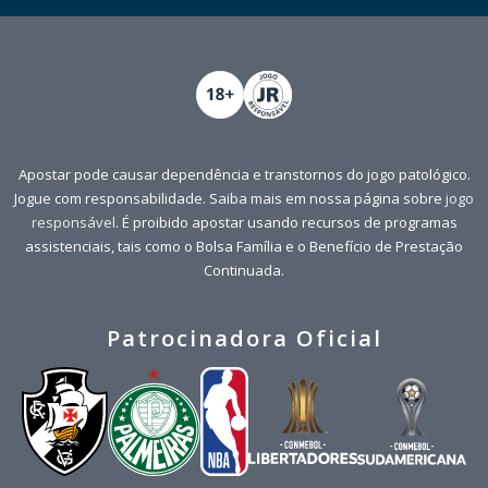
Apostar pode causar dependência e transtornos do jogo patológico.
Jogue com responsabilidade. Saiba mais em nossa página sobre
jogo
responsável
. É proibido apostar usando recursos de programas
assistenciais, tais como o Bolsa Família e o Benefício de Prestação
Continuada.
Patrocinadora Oficial