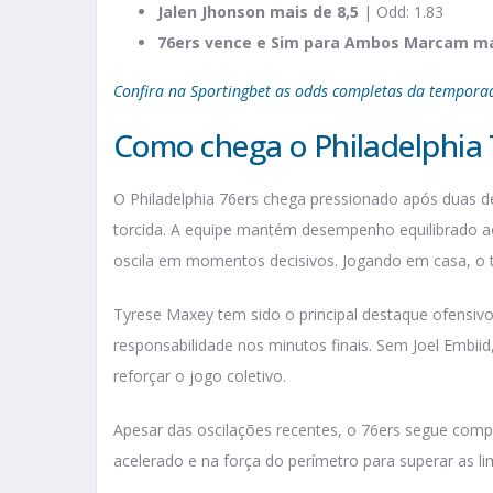
Jalen Jhonson mais de 8,5
| Odd: 1.83
76ers vence e Sim para Ambos Marcam ma
Confira na Sportingbet as odds completas da tempora
Como chega o Philadelphia 
O Philadelphia 76ers chega pressionado após duas d
torcida. A equipe mantém desempenho equilibrado a
oscila em momentos decisivos. Jogando em casa, o t
Tyrese Maxey tem sido o principal destaque ofensiv
responsabilidade nos minutos finais. Sem Joel Embiid,
reforçar o jogo coletivo.
Apesar das oscilações recentes, o 76ers segue compe
acelerado e na força do perímetro para superar as li