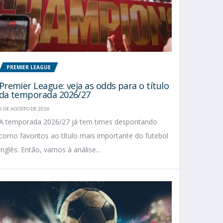
PREMIER LEAGUE
Premier League: veja as odds para o título
da temporada 2026/27
6 DE AGOSTO DE 2026
A temporada 2026/27 já tem times despontando
como favoritos ao título mais importante do futebol
inglês. Então, vamos à análise...