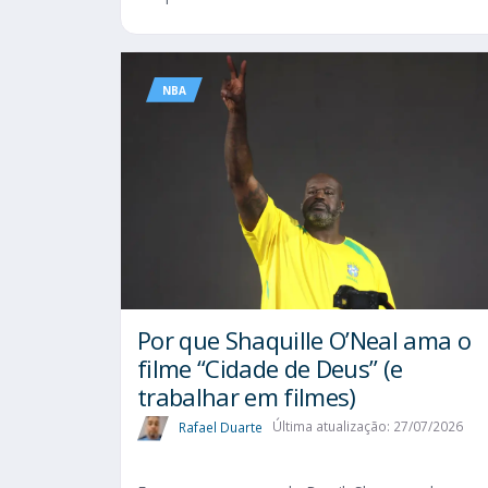
NBA
Por que Shaquille O’Neal ama o
filme “Cidade de Deus” (e
trabalhar em filmes)
Rafael Duarte
Última atualização: 27/07/2026