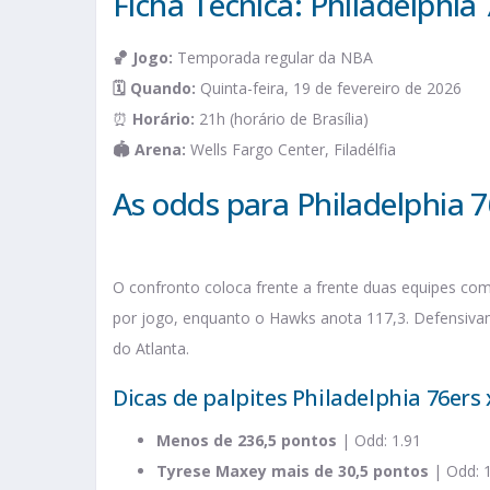
Ficha Técnica: Philadelphia
🏀 Jogo:
Temporada regular da NBA
🗓️ Quando:
Quinta-feira, 19 de fevereiro de 2026
⏰
Horário:
21h (horário de Brasília)
🏟️ Arena:
Wells Fargo Center, Filadélfia
As odds para Philadelphia 
O confronto coloca frente a frente duas equipes com
por jogo, enquanto o Hawks anota 117,3. Defensivame
do Atlanta.
Dicas de palpites Philadelphia 76ers
Menos de 236,5 pontos
| Odd: 1.91
Tyrese Maxey mais de 30,5 pontos
| Odd: 1