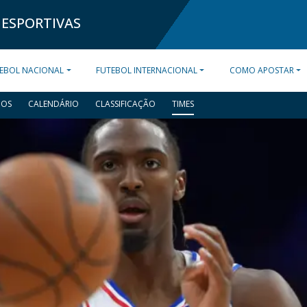
 ESPORTIVAS
EBOL NACIONAL
FUTEBOL INTERNACIONAL
COMO APOSTAR
DOS
CALENDÁRIO
CLASSIFICAÇÃO
TIMES