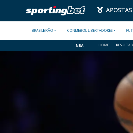
APOSTAS
BRASILEIRÃO
CONMEBOL LIBERTADORES
FUT
HOME
RESULTA
NBA