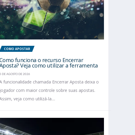
COMO APOSTAR
Como funciona o recurso Encerrar
Aposta? Veja como utilizar a ferramenta
5 DE AGOSTO DE 2026
A funcionalidade chamada Encerrar Aposta deixa o
jogador com maior controle sobre suas apostas.
Assim, veja como utilizá-la....