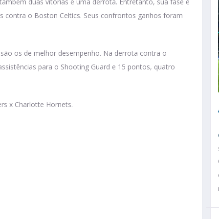
também duas vitórias e uma derrota. Entretanto, sua fase é
tas contra o Boston Celtics. Seus confrontos ganhos foram
t são os de melhor desempenho. Na derrota contra o
ssistências para o Shooting Guard e 15 pontos, quatro
rs x Charlotte Hornets.