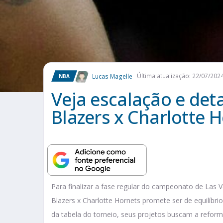
Lucas Magelle
Última atualização: 22/07/202
NBA
Veja escalação e deta
Blazers x Charlotte 
Para finalizar a fase regular do campeonato de Las 
Blazers x Charlotte Hornets promete ser de equilíb
da tabela do torneio, seus projetos buscam a reform