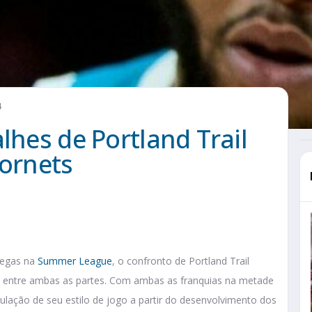
4
lhes de Portland Trail
Hornets
Vegas na
Summer League
, o confronto de Portland Trail
rio entre ambas as partes. Com ambas as franquias na metade
ulação de seu estilo de jogo a partir do desenvolvimento dos