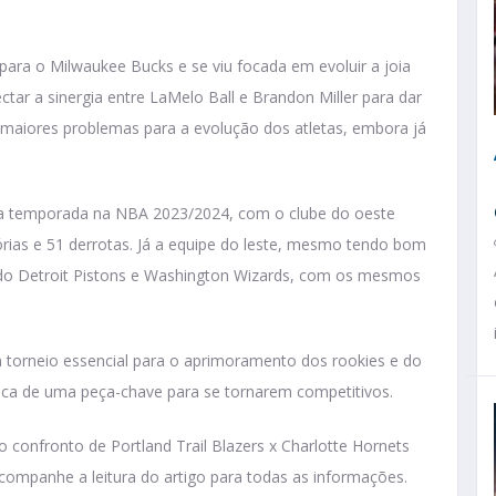
ara o Milwaukee Bucks e se viu focada em evoluir a joia
tar a sinergia entre LaMelo Ball e Brandon Miller para dar
 maiores problemas para a evolução dos atletas, embora já
oa temporada na NBA 2023/2024, com o clube do oeste
tórias e 51 derrotas. Já a equipe do leste, mesmo tendo bom
e do Detroit Pistons e Washington Wizards, com os mesmos
orneio essencial para o aprimoramento dos rookies e do
ca de uma peça-chave para se tornarem competitivos.
o confronto de Portland Trail Blazers x Charlotte Hornets
ompanhe a leitura do artigo para todas as informações.