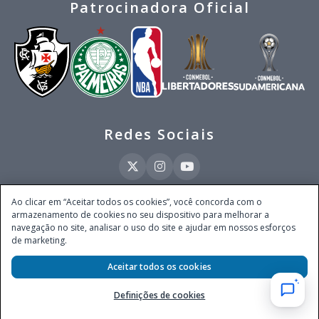
Patrocinadora Oficial
Redes Sociais
Ao clicar em “Aceitar todos os cookies”, você concorda com o
armazenamento de cookies no seu dispositivo para melhorar a
Este site é operado pela Ventmear Brasil LTDA (CNPJ 52.868.380/0001-84), com
navegação no site, analisar o uso do site e ajudar em nossos esforços
endereço na Avenida Brigadeiro Faria Lima, nº 4.055, 3º andar, Itaim Bibi, no
de marketing.
Município de São Paulo, Estado de São Paulo, CEP 04538-133, Brasil - empresa
autorizada a operar apostas de quota fixa em todo território nacional pela
Secretaria de Prêmios e Apostas do Ministério da Fazenda, conforme Portaria nº
Aceitar todos os cookies
247, de 07.02.2025, publicada no DOU em 11.2.2025.
Definições de cookies