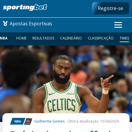
Registre-se
Apostas Esportivas
NBA
HOME
RESULTADOS
CALENDÁRIO
CLASSIFICAÇÃO
TIMES
CONMEBOL LIBERTADORES
FUTEBOL NACIONAL
FUTEBOL INTERNACIONAL
COMO APOSTAR
MAIS ESPORTES
Guilherme Gomes
Última atualização: 15/04/2026
NBA