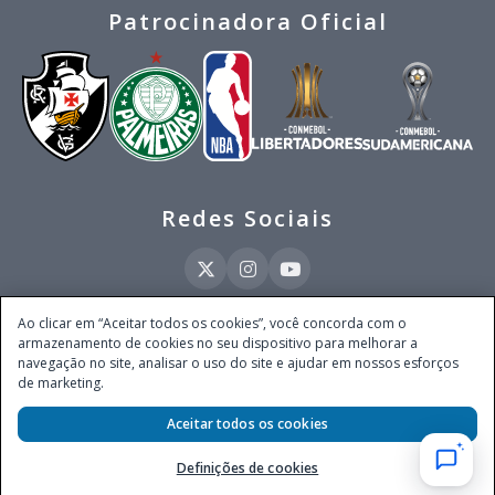
Patrocinadora Oficial
Redes Sociais
Ao clicar em “Aceitar todos os cookies”, você concorda com o
armazenamento de cookies no seu dispositivo para melhorar a
Este site é operado pela Ventmear Brasil LTDA (CNPJ 52.868.380/0001-84), com
navegação no site, analisar o uso do site e ajudar em nossos esforços
endereço na Avenida Brigadeiro Faria Lima, nº 4.055, 3º andar, Itaim Bibi, no
de marketing.
Município de São Paulo, Estado de São Paulo, CEP 04538-133, Brasil - empresa
autorizada a operar apostas de quota fixa em todo território nacional pela
Aceitar todos os cookies
Secretaria de Prêmios e Apostas do Ministério da Fazenda, conforme Portaria nº
247, de 07.02.2025, publicada no DOU em 11.2.2025.
Definições de cookies