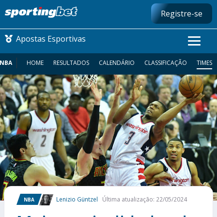
Registre-se
Apostas Esportivas
NBA
HOME
RESULTADOS
CALENDÁRIO
CLASSIFICAÇÃO
TIMES
CONMEBOL LIBERTADORES
FUTEBOL NACIONAL
FUTEBOL INTERNACIONAL
COMO APOSTAR
MAIS ESPORTES
Lenizio Güntzel
Última atualização: 22/05/2024
NBA