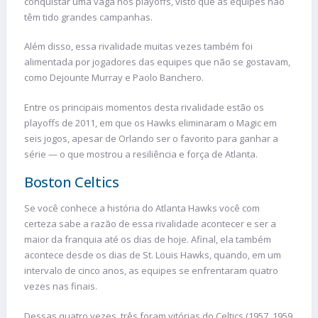
conquistar uma vaga nos playoffs, visto que as equipes não
têm tido grandes campanhas.
Além disso, essa rivalidade muitas vezes também foi
alimentada por jogadores das equipes que não se gostavam,
como Dejounte Murray e Paolo Banchero.
Entre os principais momentos desta rivalidade estão os
playoffs de 2011, em que os Hawks eliminaram o Magic em
seis jogos, apesar de Orlando ser o favorito para ganhar a
série — o que mostrou a resiliência e força de Atlanta.
Boston Celtics
Se você conhece a história do Atlanta Hawks você com
certeza sabe a razão de essa rivalidade acontecer e ser a
maior da franquia até os dias de hoje. Afinal, ela também
acontece desde os dias de St. Louis Hawks, quando, em um
intervalo de cinco anos, as equipes se enfrentaram quatro
vezes nas finais.
Dessas quatro vezes, três foram vitórias do Celtics (1957, 1959