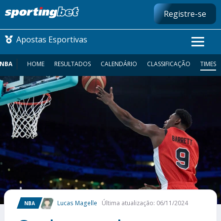
Registre-se
Apostas Esportivas
NBA
HOME
RESULTADOS
CALENDÁRIO
CLASSIFICAÇÃO
TIMES
CONMEBOL LIBERTADORES
FUTEBOL NACIONAL
FUTEBOL INTERNACIONAL
COMO APOSTAR
MAIS ESPORTES
Lucas Magelle
Última atualização: 06/11/2024
NBA