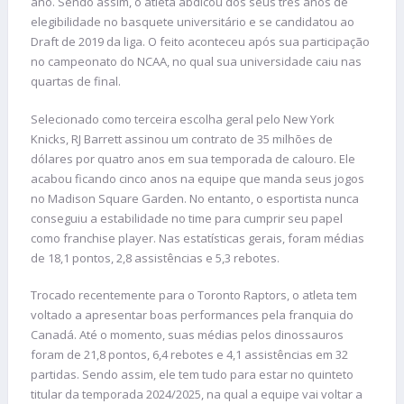
ano. Sendo assim, o atleta abdicou dos seus três anos de
elegibilidade no basquete universitário e se candidatou ao
Draft de 2019 da liga. O feito aconteceu após sua participação
no campeonato do NCAA, no qual sua universidade caiu nas
quartas de final.
Selecionado como terceira escolha geral pelo New York
Knicks, RJ Barrett assinou um contrato de 35 milhões de
dólares por quatro anos em sua temporada de calouro. Ele
acabou ficando cinco anos na equipe que manda seus jogos
no Madison Square Garden. No entanto, o esportista nunca
conseguiu a estabilidade no time para cumprir seu papel
como franchise player. Nas estatísticas gerais, foram médias
de 18,1 pontos, 2,8 assistências e 5,3 rebotes.
Trocado recentemente para o Toronto Raptors, o atleta tem
voltado a apresentar boas performances pela franquia do
Canadá. Até o momento, suas médias pelos dinossauros
foram de 21,8 pontos, 6,4 rebotes e 4,1 assistências em 32
partidas. Sendo assim, ele tem tudo para estar no quinteto
titular da temporada 2024/2025, na qual a equipe vai voltar a