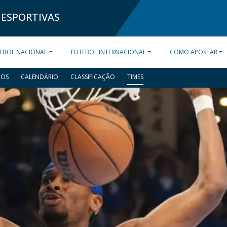
 ESPORTIVAS
EBOL NACIONAL
FUTEBOL INTERNACIONAL
COMO APOSTAR
DOS
CALENDÁRIO
CLASSIFICAÇÃO
TIMES