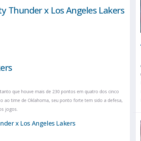
ty Thunder x Los Angeles Lakers
ers
tanto que houve mais de 230 pontos em quatro dos cinco
ito ao time de Oklahoma, seu ponto forte tem sido a defesa,
os jogos.
nder x Los Angeles Lakers