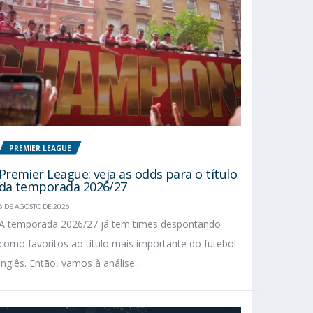
PREMIER LEAGUE
Premier League: veja as odds para o título
da temporada 2026/27
6 DE AGOSTO DE 2026
A temporada 2026/27 já tem times despontando
como favoritos ao título mais importante do futebol
inglês. Então, vamos à análise...