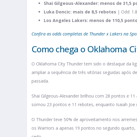
Shai Gilgeous-Alexander: menos de 31,5 
Luka Doncic: mais de 8,5 rebotes
| Odd: 1.
Los Angeles Lakers: menos de 110,5 pont
Confira as odds completas de Thunder x Lakers na Spo
Como chega o Oklahoma Ci
O Oklahoma City Thunder tem sido o destaque da liga
ampliar a sequência de três vitórias seguidas após d
passada.
Shai Gilgeous-Alexander brilhou com 28 pontos e 11
somou 23 pontos e 11 rebotes, enquanto Isaiah Joe
O Thunder teve 50% de aproveitamento nos arremesso
os Warriors a apenas 19 pontos no segundo quarto, e
cedo.