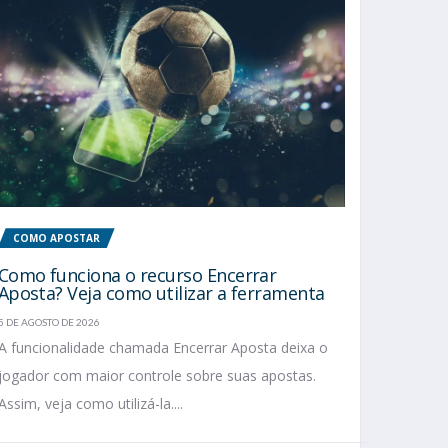
COMO APOSTAR
Como funciona o recurso Encerrar
Aposta? Veja como utilizar a ferramenta
5 DE AGOSTO DE 2026
A funcionalidade chamada Encerrar Aposta deixa o
jogador com maior controle sobre suas apostas.
Assim, veja como utilizá-la....