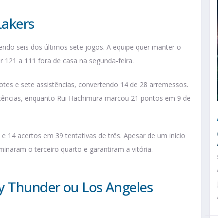
Lakers
ndo seis dos últimos sete jogos. A equipe quer manter o
121 a 111 fora de casa na segunda-feira.
otes e sete assistências, convertendo 14 de 28 arremessos.
stências, enquanto Rui Hachimura marcou 21 pontos em 9 de
 14 acertos em 39 tentativas de três. Apesar de um início
inaram o terceiro quarto e garantiram a vitória.
 Thunder ou Los Angeles