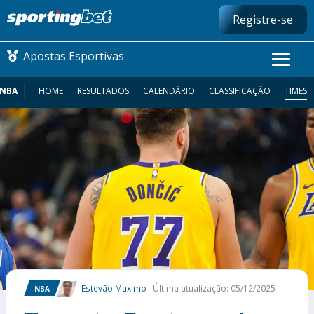
Registre-se
Apostas Esportivas
NBA
HOME
RESULTADOS
CALENDÁRIO
CLASSIFICAÇÃO
TIMES
CONMEBOL LIBERTADORES
FUTEBOL NACIONAL
FUTEBOL INTERNACIONAL
COMO APOSTAR
MAIS ESPORTES
Estevão Maximo
Última atualização: 05/12/2025
NBA