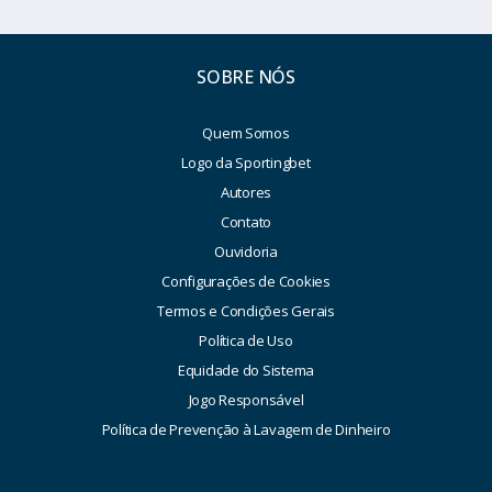
SOBRE NÓS
Quem Somos
Logo da Sportingbet
Autores
Contato
Ouvidoria
Configurações de Cookies
Termos e Condições Gerais
Política de Uso
Equidade do Sistema
Jogo Responsável
Política de Prevenção à Lavagem de Dinheiro