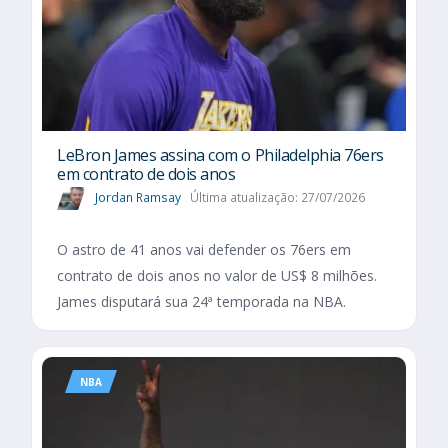
LeBron James assina com o Philadelphia 76ers
em contrato de dois anos
Jordan Ramsay
Última atualização: 27/07/2026
O astro de 41 anos vai defender os 76ers em
contrato de dois anos no valor de US$ 8 milhões.
James disputará sua 24ª temporada na NBA.
NBA