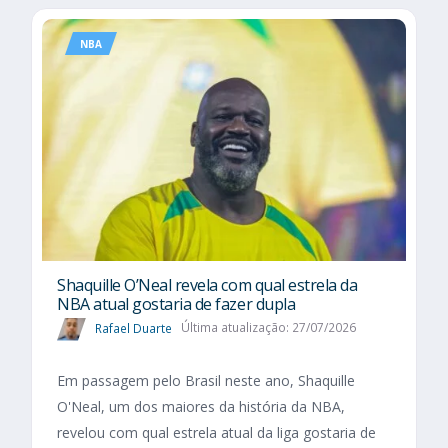
NBA
Shaquille O’Neal revela com qual estrela da
NBA atual gostaria de fazer dupla
Rafael Duarte
Última atualização: 27/07/2026
Em passagem pelo Brasil neste ano, Shaquille
O'Neal, um dos maiores da história da NBA,
revelou com qual estrela atual da liga gostaria de