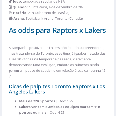
🏀 Jogo:
temporada regular da NBA
🗓️ Quando:
quinta-feira, 4 de dezembro de 2025
⏰
Horário:
21h30 (horário de Brasília)
🏟️ Arena:
Scotiabank Arena, Toronto (Canadá)
As odds para Raptors x Lakers
A campanha positiva dos Lakers não é nada surpreendente,
mas tratando-se de Toronto, esse time já igualou metade das
suas 30 vitórias na temporada passada, claramente
demonstrando uma evolução, embora os números ainda
gerem um pouco de ceticismo em relação à sua campanha 15-
7.
Dicas de palpites Toronto Raptors x Los
Angeles Lakers
Mais de 228.5 pontos
| Odd: 1.95
Lakers vencem e ambas as equipes marcam 110
pontos ou mais
| Odd: 4.25