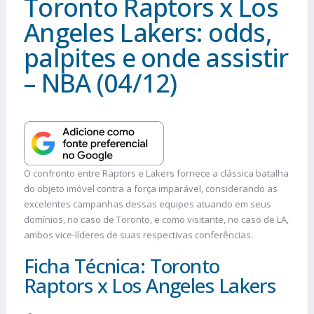
Toronto Raptors x Los
Angeles Lakers: odds,
palpites e onde assistir
– NBA (04/12)
O confronto entre Raptors e Lakers fornece a clássica batalha
do objeto imóvel contra a força imparável, considerando as
excelentes campanhas dessas equipes atuando em seus
domínios, no caso de Toronto, e como visitante, no caso de LA,
ambos vice-líderes de suas respectivas conferências.
Ficha Técnica: Toronto
Raptors x Los Angeles Lakers