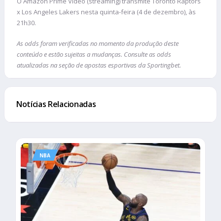
O Amazon Prime Video (streaming) transmite Toronto Raptors
x Los Angeles Lakers nesta quinta-feira (4 de dezembro), às
21h30.
As odds foram verificadas no momento da produção deste
conteúdo e estão sujeitas a mudanças. Consulte as odds
atualizadas na seção de apostas esportivas da Sportingbet.
Notícias Relacionadas
NBA