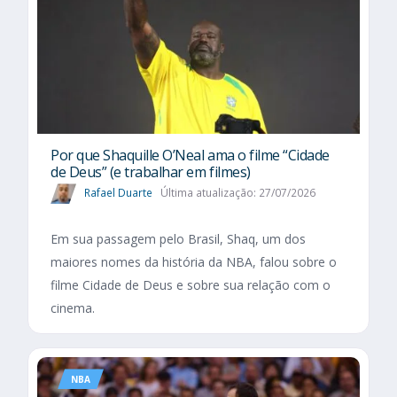
Por que Shaquille O’Neal ama o filme “Cidade
de Deus” (e trabalhar em filmes)
Rafael Duarte
Última atualização: 27/07/2026
Em sua passagem pelo Brasil, Shaq, um dos
maiores nomes da história da NBA, falou sobre o
filme Cidade de Deus e sobre sua relação com o
cinema.
NBA