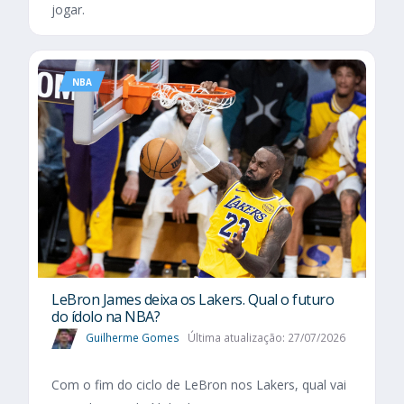
jogar.
NBA
LeBron James deixa os Lakers. Qual o futuro
do ídolo na NBA?
Guilherme Gomes
Última atualização: 27/07/2026
Com o fim do ciclo de LeBron nos Lakers, qual vai