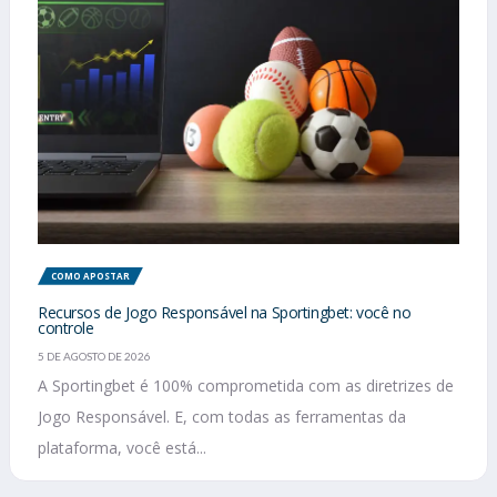
COMO APOSTAR
Recursos de Jogo Responsável na Sportingbet: você no
controle
5 DE AGOSTO DE 2026
A Sportingbet é 100% comprometida com as diretrizes de
Jogo Responsável. E, com todas as ferramentas da
plataforma, você está...