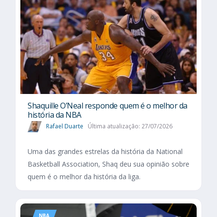
Shaquille O’Neal responde quem é o melhor da
história da NBA
Rafael Duarte
Última atualização: 27/07/2026
Uma das grandes estrelas da história da National
Basketball Association, Shaq deu sua opinião sobre
quem é o melhor da história da liga.
NBA