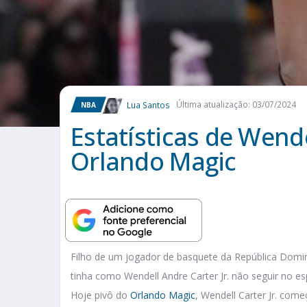
Lua Santos
Última atualização: 03/07/2024
NBA
Estatísticas de Wendel
Orlando Magic
Filho de um jogador de basquete da República Domin
tinha como Wendell Andre Carter Jr. não seguir no es
Hoje pivô do
Orlando Magic
, Wendell Carter Jr. com