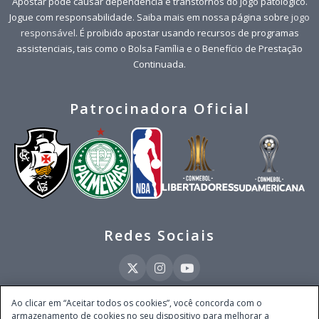
Apostar pode causar dependência e transtornos do jogo patológico.
Jogue com responsabilidade. Saiba mais em nossa página sobre
jogo
responsável
. É proibido apostar usando recursos de programas
assistenciais, tais como o Bolsa Família e o Benefício de Prestação
Continuada.
Patrocinadora Oficial
Redes Sociais
Ao clicar em “Aceitar todos os cookies”, você concorda com o
armazenamento de cookies no seu dispositivo para melhorar a
Este site é operado pela Ventmear Brasil LTDA (CNPJ 52.868.380/0001-84), com