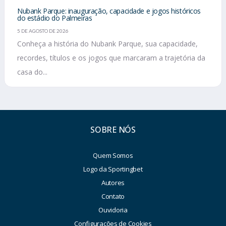
Nubank Parque: inauguração, capacidade e jogos históricos
do estádio do Palmeiras
5 DE AGOSTO DE 2026
Conheça a história do Nubank Parque, sua capacidade,
recordes, títulos e os jogos que marcaram a trajetória da
casa do...
SOBRE NÓS
Quem Somos
Logo da Sportingbet
Autores
Contato
Ouvidoria
Configurações de Cookies