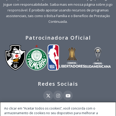
Jogue com responsabilidade. Saiba mais em nossa página sobre
jogo
responsável
. É proibido apostar usando recursos de programas
assistenciais, tais como o Bolsa Família e o Benefício de Prestação
Continuada.
Patrocinadora Oficial
Redes Sociais
Ao clicar em “Aceitar todos os cookies”, você concorda com o
armazenamento de cookies no seu dispositivo para melhorar a
Este site é operado pela Ventmear Brasil LTDA (CNPJ 52.868.380/0001-84), com