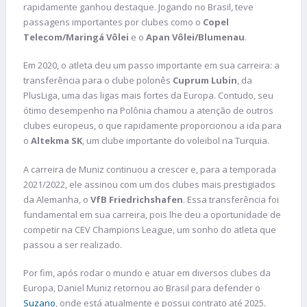
rapidamente ganhou destaque. Jogando no Brasil, teve
passagens importantes por clubes como o
Copel
Telecom/Maringá Vôlei
e o
Apan Vôlei/Blumenau
.
Em 2020, o atleta deu um passo importante em sua carreira: a
transferência para o clube polonês
Cuprum Lubin
, da
PlusLiga, uma das ligas mais fortes da Europa. Contudo, seu
ótimo desempenho na Polônia chamou a atenção de outros
clubes europeus, o que rapidamente proporcionou a ida para
o
Altekma SK
, um clube importante do voleibol na Turquia.
A carreira de Muniz continuou a crescer e, para a temporada
2021/2022, ele assinou com um dos clubes mais prestigiados
da Alemanha, o
VfB Friedrichshafen
. Essa transferência foi
fundamental em sua carreira, pois lhe deu a oportunidade de
competir na CEV Champions League, um sonho do atleta que
passou a ser realizado.
Por fim, após rodar o mundo e atuar em diversos clubes da
Europa, Daniel Muniz retornou ao Brasil para defender o
Suzano
, onde está atualmente e possui contrato até 2025.