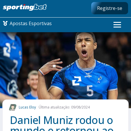
Registre-se
Apostas Esportivas
CONMEBOL LIBERTADORES
FUTEBOL NACIONAL
FUTEBOL INTERNACIONAL
COMO APOSTAR
Lucas Eloy
Última atualização: 09/08/2024
MAIS ESPORTES
Daniel Muniz rodou o
mundo e retornou ao