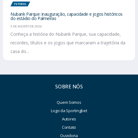
FUTEBOL
Nubank Parque: inauguração, capacidade e jogos históricos
do estádio do Palmeiras
5 DE AGOSTO DE 2026
Conheça a história do Nubank Parque, sua capacidade,
recordes, títulos e os jogos que marcaram a trajetória da
casa do...
SOBRE NÓS
Quem Somos
Logo da Sportingbet
Autores
Contato
Ouvidoria