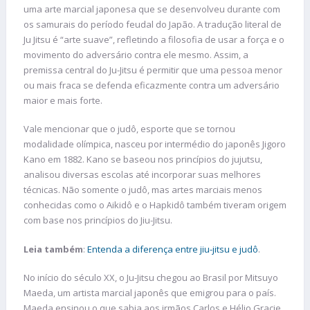
uma arte marcial japonesa que se desenvolveu durante com
os samurais do período feudal do Japão. A tradução literal de
Ju Jitsu é “arte suave”, refletindo a filosofia de usar a força e o
movimento do adversário contra ele mesmo. Assim, a
premissa central do Ju-Jitsu é permitir que uma pessoa menor
ou mais fraca se defenda eficazmente contra um adversário
maior e mais forte.
Vale mencionar que o judô, esporte que se tornou
modalidade olímpica, nasceu por intermédio do japonês Jigoro
Kano em 1882. Kano se baseou nos princípios do jujutsu,
analisou diversas escolas até incorporar suas melhores
técnicas. Não somente o judô, mas artes marciais menos
conhecidas como o Aikidô e o Hapkidô também tiveram origem
com base nos princípios do Jiu-Jitsu.
Leia também
:
Entenda a diferença entre jiu-jitsu e judô
.
No início do século XX, o Ju-Jitsu chegou ao Brasil por Mitsuyo
Maeda, um artista marcial japonês que emigrou para o país.
Maeda ensinou o que sabia aos irmãos Carlos e Hélio Gracie,