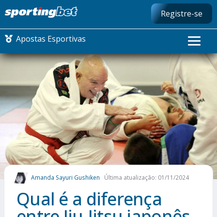
Registre-se
Apostas Esportivas
CONMEBOL LIBERTADORES
FUTEBOL NACIONAL
FUTEBOL INTERNACIONAL
Amanda Sayuri Gushiken
Última atualização: 01/11/2024
Qual é a diferença
entre Jiu-Jitsu japonês