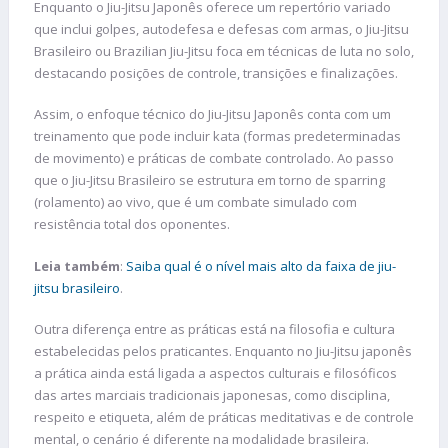
Enquanto o Jiu-Jitsu Japonês oferece um repertório variado
que inclui golpes, autodefesa e defesas com armas, o Jiu-Jitsu
Brasileiro ou Brazilian Jiu-Jitsu foca em técnicas de luta no solo,
destacando posições de controle, transições e finalizações.
Assim, o enfoque técnico do Jiu-Jitsu Japonês conta com um
treinamento que pode incluir kata (formas predeterminadas
de movimento) e práticas de combate controlado. Ao passo
que o Jiu-Jitsu Brasileiro se estrutura em torno de sparring
(rolamento) ao vivo, que é um combate simulado com
resistência total dos oponentes.
Leia também
:
Saiba qual é o nível mais alto da faixa de jiu-
jitsu brasileiro
.
Outra diferença entre as práticas está na filosofia e cultura
estabelecidas pelos praticantes. Enquanto no Jiu-Jitsu japonês
a prática ainda está ligada a aspectos culturais e filosóficos
das artes marciais tradicionais japonesas, como disciplina,
respeito e etiqueta, além de práticas meditativas e de controle
mental, o cenário é diferente na modalidade brasileira.