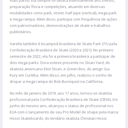
mais parou. Ela sempre se dedica intensamente aos treinos,
preparação física e competições, atuando em diversas
modalidades como park, street, half pipe (vertical), mega park
e mega rampa. Além disso, participa com frequência de ações
com patrocinadores, demonstrações de skate e trabalhos
publicitários.
Varella também é bicampeã brasileira de Skate Park STU pela
Confederação Brasileira de Skate (2020 e 2021). No primeiro
semestre de 2022, ela foi a primeira brasileira a participar de
dois mega parks. Dora esteve presente no Sloan Yard, do
skatista americano Eliot Sloan, e Green Box, do amigo Gui
Kury em Curitiba. Além disso, em julho, realizou o sonho de
dropar a mega rampa do Bob Burniquist na Califórnia.
No mês de janeiro de 2019, aos 17 anos, tornou-se skatista
profissional pela Confederação Brasileira de Skate (CBSK). Em
junho do mesmo ano, alcançou o status de profissional nos
EUA com o lançamento de seu Pro Model de shape pela marca
Hosoi Skateboards, do lendário skatista Christian Hosoi.