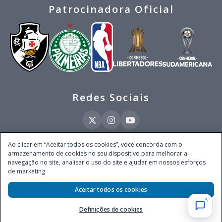
Patrocinadora Oficial
Redes Sociais
Ao clicar em “Aceitar todos os cookies”, você concorda com o
armazenamento de cookies no seu dispositivo para melhorar a
Este site é operado pela Ventmear Brasil LTDA (CNPJ 52.868.380/0001-84), com
navegação no site, analisar o uso do site e ajudar em nossos esforços
endereço na Avenida Brigadeiro Faria Lima, nº 4.055, 3º andar, Itaim Bibi, no
de marketing.
Município de São Paulo, Estado de São Paulo, CEP 04538-133, Brasil - empresa
autorizada a operar apostas de quota fixa em todo território nacional pela
Aceitar todos os cookies
Secretaria de Prêmios e Apostas do Ministério da Fazenda, conforme Portaria nº
247, de 07.02.2025, publicada no DOU em 11.2.2025.
Definições de cookies