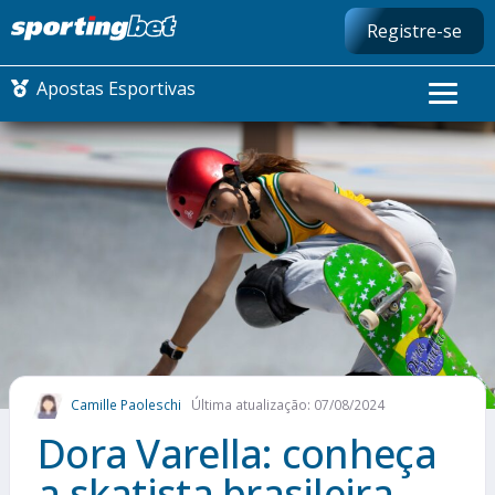
Registre-se
Apostas Esportivas
CONMEBOL LIBERTADORES
FUTEBOL NACIONAL
FUTEBOL INTERNACIONAL
COMO APOSTAR
Camille Paoleschi
Última atualização: 07/08/2024
MAIS ESPORTES
Dora Varella: conheça
a skatista brasileira