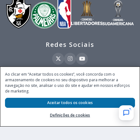
Redes Sociais
Ao clicar em “Aceitar todos os cookies”, você concorda com o
armazenamento de cookies no seu dispositivo para melhorar a
Este site é operado pela Ventmear Brasil LTDA (CNPJ 52.868.380/0001-84), com
navegação no site, analisar o uso do site e ajudar em nossos esforços
endereço na Avenida Brigadeiro Faria Lima, nº 4.055, 3º andar, Itaim Bibi, no
de marketing.
Município de São Paulo, Estado de São Paulo, CEP 04538-133, Brasil - empresa
autorizada a operar apostas de quota fixa em todo território nacional pela
Secretaria de Prêmios e Apostas do Ministério da Fazenda, conforme Portaria nº
Aceitar todos os cookies
247, de 07.02.2025, publicada no DOU em 11.2.2025.
Definições de cookies