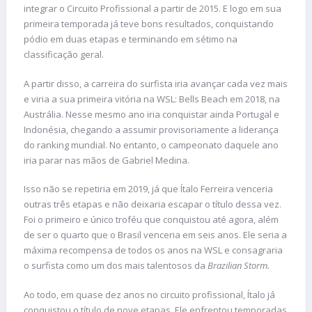
integrar o Circuito Profissional a partir de 2015. E logo em sua
primeira temporada já teve bons resultados, conquistando
pódio em duas etapas e terminando em sétimo na
classificação geral.
A partir disso, a carreira do surfista iria avançar cada vez mais
e viria a sua primeira vitória na WSL: Bells Beach em 2018, na
Austrália. Nesse mesmo ano iria conquistar ainda Portugal e
Indonésia, chegando a assumir provisoriamente a liderança
do ranking mundial. No entanto, o campeonato daquele ano
iria parar nas mãos de Gabriel Medina.
Isso não se repetiria em 2019, já que Ítalo Ferreira venceria
outras três etapas e não deixaria escapar o título dessa vez.
Foi o primeiro e único troféu que conquistou até agora, além
de ser o quarto que o Brasil venceria em seis anos. Ele seria a
máxima recompensa de todos os anos na WSL e consagraria
o surfista como um dos mais talentosos da
Brazilian Storm.
Ao todo, em quase dez anos no circuito profissional, Ítalo já
conquistou o título de nove etapas. Ele enfrentou temporadas