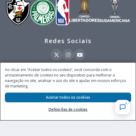
Redes Sociais
Ao clicar em “Aceitar todos os cookies”, você concorda com o
armazenamento de cookies no seu dispositivo para melhorar a
Este site é operado pela Ventmear Brasil LTDA (CNPJ 52.868.380/0001-84), com
navegação no site, analisar o uso do site e ajudar em nossos esforços
endereço na Avenida Brigadeiro Faria Lima, nº 4.055, 3º andar, Itaim Bibi, no
de marketing.
Município de São Paulo, Estado de São Paulo, CEP 04538-133, Brasil - empresa
autorizada a operar apostas de quota fixa em todo território nacional pela
Aceitar todos os cookies
Secretaria de Prêmios e Apostas do Ministério da Fazenda, conforme Portaria nº
247, de 07.02.2025, publicada no DOU em 11.2.2025.
Definições de cookies