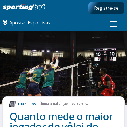
Registre-se
Apostas Esportivas
CONMEBOL LIBERTADORES
FUTEBOL NACIONAL
FUTEBOL INTERNACIONAL
COMO APOSTAR
Lua Santos
Última atualização: 18/10/2024
MAIS ESPORTES
Quanto mede o maior
jogador de vôlei do