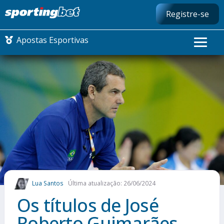
Registre-se
Apostas Esportivas
CONMEBOL LIBERTADORES
FUTEBOL NACIONAL
FUTEBOL INTERNACIONAL
COMO APOSTAR
Lua Santos
Última atualização: 26/06/2024
MAIS ESPORTES
Os títulos de José
Roberto Guimarães,