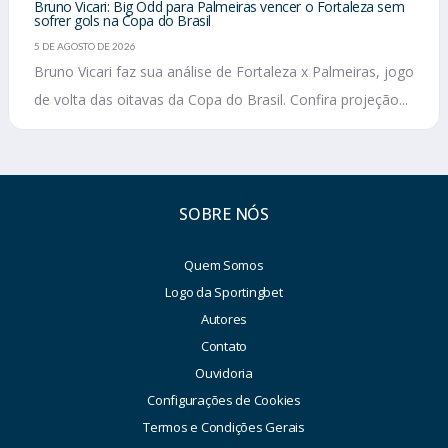
Bruno Vicari: Big Odd para Palmeiras vencer o Fortaleza sem
sofrer gols na Copa do Brasil
5 DE AGOSTO DE 2026
Bruno Vicari faz sua análise de Fortaleza x Palmeiras, jogo
de volta das oitavas da Copa do Brasil. Confira projeção...
SOBRE NÓS
Quem Somos
Logo da Sportingbet
Autores
Contato
Ouvidoria
Configurações de Cookies
Termos e Condições Gerais