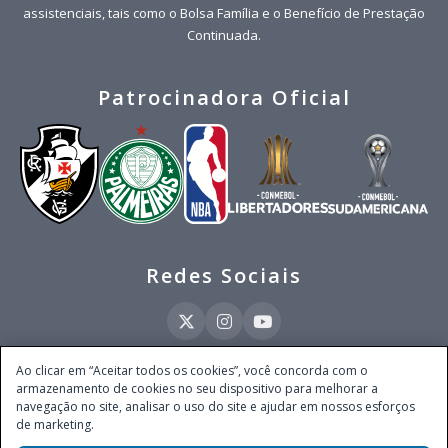
assistenciais, tais como o Bolsa Família e o Benefício de Prestação
Continuada.
Patrocinadora Oficial
Redes Sociais
Ao clicar em “Aceitar todos os cookies”, você concorda com o
armazenamento de cookies no seu dispositivo para melhorar a
Este site é operado pela Ventmear Brasil LTDA (CNPJ 52.868.380/0001-84), com
navegação no site, analisar o uso do site e ajudar em nossos esforços
endereço na Avenida Brigadeiro Faria Lima, nº 4.055, 3º andar, Itaim Bibi, no
de marketing.
Município de São Paulo, Estado de São Paulo, CEP 04538-133, Brasil - empresa
autorizada a operar apostas de quota fixa em todo território nacional pela