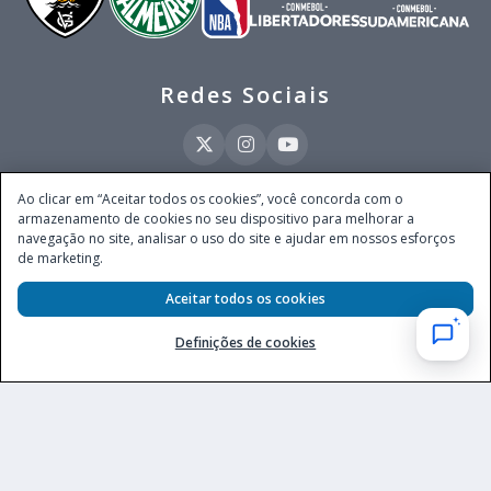
Redes Sociais
Ao clicar em “Aceitar todos os cookies”, você concorda com o
armazenamento de cookies no seu dispositivo para melhorar a
Este site é operado pela Ventmear Brasil LTDA (CNPJ 52.868.380/0001-84), com
navegação no site, analisar o uso do site e ajudar em nossos esforços
endereço na Avenida Brigadeiro Faria Lima, nº 4.055, 3º andar, Itaim Bibi, no
de marketing.
Município de São Paulo, Estado de São Paulo, CEP 04538-133, Brasil - empresa
autorizada a operar apostas de quota fixa em todo território nacional pela
Secretaria de Prêmios e Apostas do Ministério da Fazenda, conforme Portaria nº
Aceitar todos os cookies
247, de 07.02.2025, publicada no DOU em 11.2.2025.
Definições de cookies