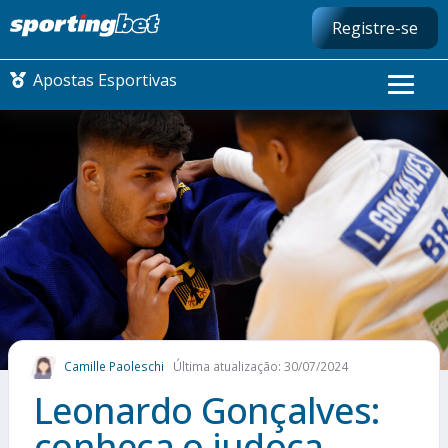
Registre-se
Apostas Esportivas
CONMEBOL LIBERTADORES
FUTEBOL NACIONAL
FUTEBOL INTERNACIONAL
COMO APOSTAR
Camille Paoleschi
Última atualização: 30/07/2024
MAIS ESPORTES
Leonardo Gonçalves:
conheça o judoca