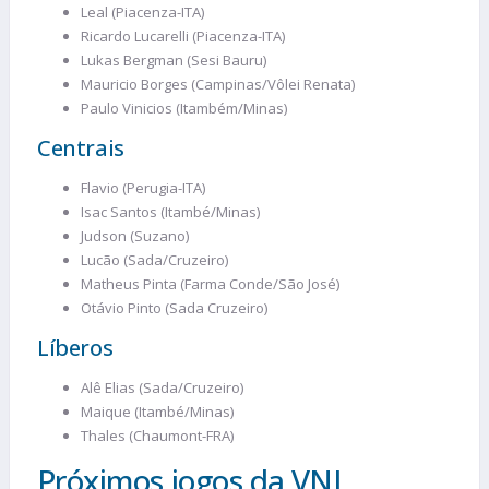
Leal (Piacenza-ITA)
Ricardo Lucarelli (Piacenza-ITA)
Lukas Bergman (Sesi Bauru)
Mauricio Borges (Campinas/Vôlei Renata)
Paulo Vinicios (Itambém/Minas)
Centrais
Flavio (Perugia-ITA)
Isac Santos (Itambé/Minas)
Judson (Suzano)
Lucão (Sada/Cruzeiro)
Matheus Pinta (Farma Conde/São José)
Otávio Pinto (Sada Cruzeiro)
Líberos
Alê Elias (Sada/Cruzeiro)
Maique (Itambé/Minas)
Thales (Chaumont-FRA)
Próximos jogos da VNL