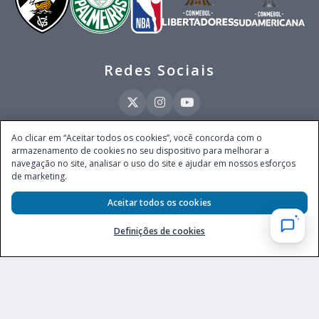
Redes Sociais
Ao clicar em “Aceitar todos os cookies”, você concorda com o
armazenamento de cookies no seu dispositivo para melhorar a
Este site é operado pela Ventmear Brasil LTDA (CNPJ 52.868.380/0001-84), com
navegação no site, analisar o uso do site e ajudar em nossos esforços
endereço na Avenida Brigadeiro Faria Lima, nº 4.055, 3º andar, Itaim Bibi, no
de marketing.
Município de São Paulo, Estado de São Paulo, CEP 04538-133, Brasil - empresa
autorizada a operar apostas de quota fixa em todo território nacional pela
Secretaria de Prêmios e Apostas do Ministério da Fazenda, conforme Portaria nº
Aceitar todos os cookies
247, de 07.02.2025, publicada no DOU em 11.2.2025.
Definições de cookies