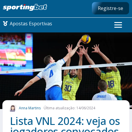
Registre-se
Apostas Esportivas
CONMEBOL LIBERTADORES
FUTEBOL NACIONAL
FUTEBOL INTERNACIONAL
COMO APOSTAR
Anna Martins
Última atualização: 14/06/2024
MAIS ESPORTES
Lista VNL 2024: veja os
jogadores convocados