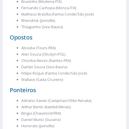
Bruninho (Modena-ITA)
Fernando Cachopa (Monza-ITA)
Matheus Brasília (Farma Conde/São José)
Rhendrick (Joinville)
Thiaguinho (Sesi Bauru)
Opostos
Abouba (Tours-FRA)
Alan Souza (Olsztyn-POL)
Chizoba Neves (Nantes-FRA)
Darlan Souza (Sesi Bauru)
Felipe Roque (Farma Conde/São José)
Wallace (Sada Cruzeiro)
Ponteiros
Adriano Xavier (Campinas/Vôlei Renata)
Arthur Bento (Itambé/Minas)
Birigui (Chaumont/FRA)
Daniel Muniz (Suzano)
Honorato (Joinville)