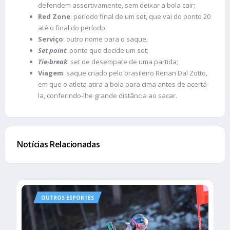
defendem assertivamente, sem deixar a bola cair;
Red Zone
: período final de um set, que vai do ponto 20
até o final do período.
Serviço
: outro nome para o saque;
Set point
: ponto que decide um set;
Tie-break
: set de desempate de uma partida;
Viagem
: saque criado pelo brasileiro Renan Dal Zotto,
em que o atleta atira a bola para cima antes de acertá-
la, conferindo-lhe grande distância ao sacar.
Notícias Relacionadas
OUTROS ESPORTES