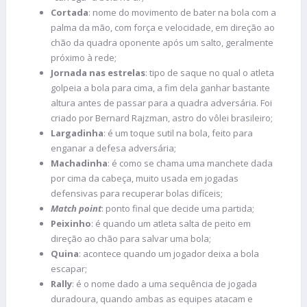
Cortada
: nome do movimento de bater na bola com a
palma da mão, com força e velocidade, em direção ao
chão da quadra oponente após um salto, geralmente
próximo à rede;
Jornada nas estrelas
: tipo de saque no qual o atleta
golpeia a bola para cima, a fim dela ganhar bastante
altura antes de passar para a quadra adversária. Foi
criado por Bernard Rajzman, astro do vôlei brasileiro;
Largadinha
: é um toque sutil na bola, feito para
enganar a defesa adversária;
Machadinha
: é como se chama uma manchete dada
por cima da cabeça, muito usada em jogadas
defensivas para recuperar bolas difíceis;
Match point
: ponto final que decide uma partida;
Peixinho
: é quando um atleta salta de peito em
direção ao chão para salvar uma bola;
Quina
: acontece quando um jogador deixa a bola
escapar;
Rally
: é o nome dado a uma sequência de jogada
duradoura, quando ambas as equipes atacam e