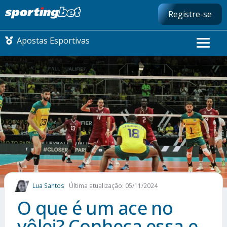
Registre-se
Apostas Esportivas
CONMEBOL LIBERTADORES
FUTEBOL NACIONAL
FUTEBOL INTERNACIONAL
COMO APOSTAR
Lua Santos
Última atualização: 05/11/2024
MAIS ESPORTES
O que é um ace no
vôlei? Conheça essa e