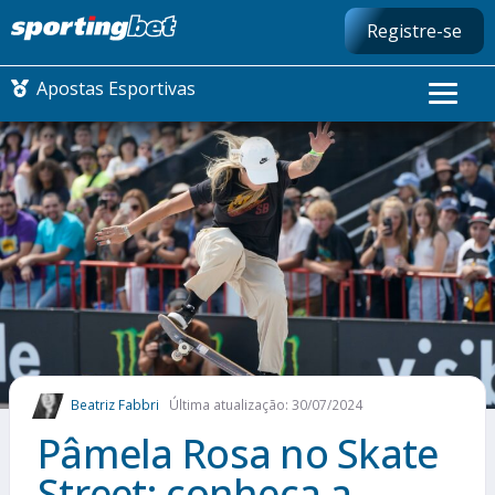
Registre-se
Apostas Esportivas
CONMEBOL LIBERTADORES
FUTEBOL NACIONAL
FUTEBOL INTERNACIONAL
COMO APOSTAR
Beatriz Fabbri
Última atualização: 30/07/2024
MAIS ESPORTES
Pâmela Rosa no Skate
Street: conheça a