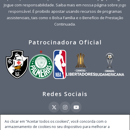
Jogue com responsabilidade. Saiba mais em nossa página sobre
jogo
responsável
. É proibido apostar usando recursos de programas
assistenciais, tais como o Bolsa Família e o Benefício de Prestação
Continuada.
Patrocinadora Oficial
Redes Sociais
Ao clicar em “Aceitar todos os cookies”, você concorda com o
armazenamento de cookies no seu dispositivo para melhorar a
Este site é operado pela Ventmear Brasil LTDA (CNPJ 52.868.380/0001-84), com