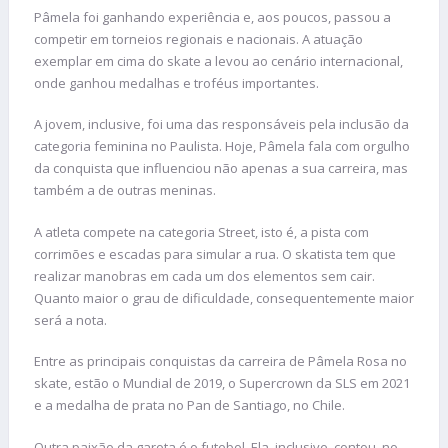
Pâmela foi ganhando experiência e, aos poucos, passou a
competir em torneios regionais e nacionais. A atuação
exemplar em cima do skate a levou ao cenário internacional,
onde ganhou medalhas e troféus importantes.
A jovem, inclusive, foi uma das responsáveis pela inclusão da
categoria feminina no Paulista. Hoje, Pâmela fala com orgulho
da conquista que influenciou não apenas a sua carreira, mas
também a de outras meninas.
A atleta compete na categoria Street, isto é, a pista com
corrimões e escadas para simular a rua. O skatista tem que
realizar manobras em cada um dos elementos sem cair.
Quanto maior o grau de dificuldade, consequentemente maior
será a nota.
Entre as principais conquistas da carreira de Pâmela Rosa no
skate, estão o Mundial de 2019, o Supercrown da SLS em 2021
e a medalha de prata no Pan de Santiago, no Chile.
Outra paixão da garota é o futebol. Ela, inclusive, contou, no