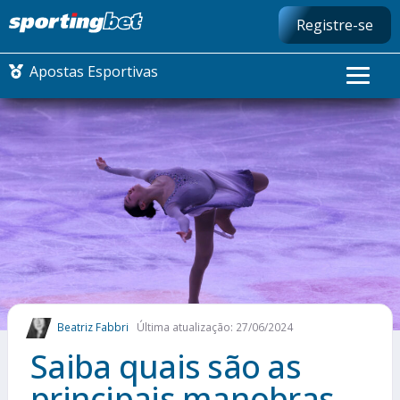
Registre-se
Apostas Esportivas
CONMEBOL LIBERTADORES
FUTEBOL NACIONAL
FUTEBOL INTERNACIONAL
COMO APOSTAR
Beatriz Fabbri
Última atualização: 27/06/2024
MAIS ESPORTES
Saiba quais são as
principais manobras