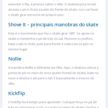
executar o flip, é preciso saber o ollie. O skatista pisa no tail,
arrasta o pé e chuta a parte da frente do skate. Isso vai fazer
o skate girar em torno do próprio eixo.
Shove It – principais manobras do skate
Este é o movimento que faz o skate girar 180°. Se apoie no
skate e mantenha o pé de trás no tail. Flexione os joelhos,
bata o tail no chão, pule para frente e volte com os pés no
mesmo lugar.
Nollie
A manobra Nollie é diferente da Ollie. Aqui, o skatista coloca a
ponta do pé no meio do nose (parte frontal do skate), bate no
nose e desliza o pé para o tail. É basicamente o inverso do
ollie.
Kickflip
O kickflip leva tempo para aprender. Coloque força no pé de
trás ao pressionar o tail, e o outro no meio do skate. Deslize o