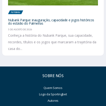
FUTEBOL
Nubank Parque: inauguração, capacidade e jogos históricos
do estádio do Palmeiras
5 DE AGOSTO DE 2026
Conheça a história do Nubank Parque, sua capacidade,
recordes, títulos e os jogos que marcaram a trajetória da
casa do...
SOBRE NÓS
Quem Somos
Logo da Sportingbet
Autores