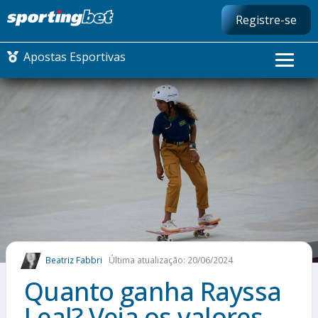
Registre-se
Apostas Esportivas
CONMEBOL LIBERTADORES
FUTEBOL NACIONAL
FUTEBOL INTERNACIONAL
COMO APOSTAR
Beatriz Fabbri
Última atualização: 20/06/2024
MAIS ESPORTES
Quanto ganha Rayssa
Leal? Veja os valores