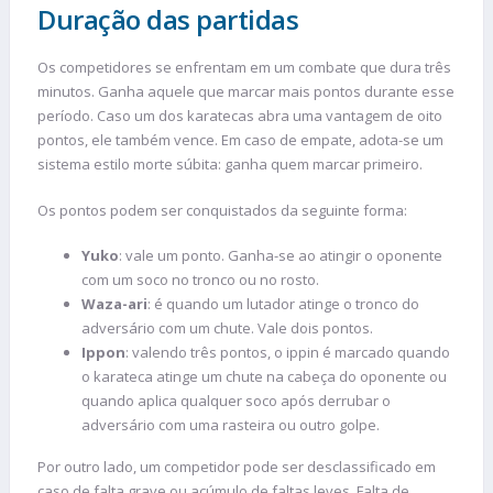
Duração das partidas
Os competidores se enfrentam em um combate que dura três
minutos. Ganha aquele que marcar mais pontos durante esse
período. Caso um dos karatecas abra uma vantagem de oito
pontos, ele também vence. Em caso de empate, adota-se um
sistema estilo morte súbita: ganha quem marcar primeiro.
Os pontos podem ser conquistados da seguinte forma:
Yuko
: vale um ponto. Ganha-se ao atingir o oponente
com um soco no tronco ou no rosto.
Waza-ari
: é quando um lutador atinge o tronco do
adversário com um chute. Vale dois pontos.
Ippon
: valendo três pontos, o ippin é marcado quando
o karateca atinge um chute na cabeça do oponente ou
quando aplica qualquer soco após derrubar o
adversário com uma rasteira ou outro golpe.
Por outro lado, um competidor pode ser desclassificado em
caso de falta grave ou acúmulo de faltas leves. Falta de