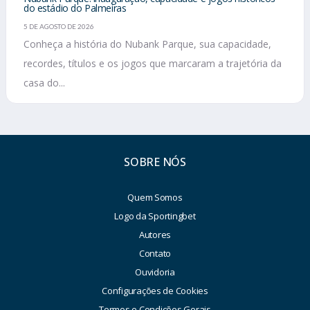
do estádio do Palmeiras
5 DE AGOSTO DE 2026
Conheça a história do Nubank Parque, sua capacidade,
recordes, títulos e os jogos que marcaram a trajetória da
casa do...
SOBRE NÓS
Quem Somos
Logo da Sportingbet
Autores
Contato
Ouvidoria
Configurações de Cookies
Termos e Condições Gerais