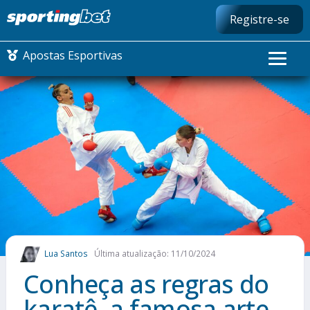
Registre-se
Apostas Esportivas
CONMEBOL LIBERTADORES
FUTEBOL NACIONAL
FUTEBOL INTERNACIONAL
COMO APOSTAR
Lua Santos
Última atualização: 11/10/2024
MAIS ESPORTES
Conheça as regras do
karatê, a famosa arte