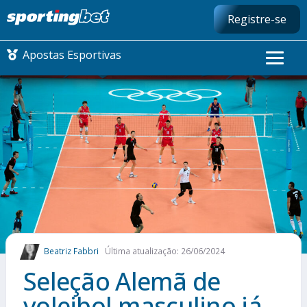
Registre-se
Apostas Esportivas
CONMEBOL LIBERTADORES
FUTEBOL NACIONAL
FUTEBOL INTERNACIONAL
COMO APOSTAR
Beatriz Fabbri
Última atualização: 26/06/2024
MAIS ESPORTES
Seleção Alemã de
voleibol masculino já