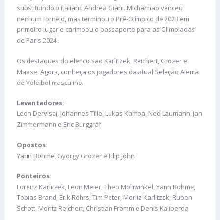
substituindo o italiano Andrea Giani. Michał não venceu
nenhum torneio, mas terminou o Pré-Olímpico de 2023 em
primeiro lugar e carimbou o passaporte para as Olimpíadas
de Paris 2024.
Os destaques do elenco são Karlitzek, Reichert, Grozer e
Maase. Agora, conheça os jogadores da atual Seleção Alemã
de Voleibol masculino.
Levantadores:
Leon Dervisaj, Johannes Tille, Lukas Kampa, Neo Laumann, Jan
Zimmermann e Eric Burggräf
Opostos:
Yann Böhme, György Grozer e Filip John
Ponteiros:
Lorenz Karlitzek, Leon Meier, Theo Mohwinkel, Yann Böhme,
Tobias Brand, Erik Röhrs, Tim Peter, Moritz Karlitzek, Ruben
Schott, Moritz Reichert, Christian Fromm e Denis Kaliberda