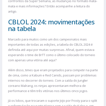
confrontos da Super Semana, as mudanças no formato mata-
mata e mais informações? Então acompanhe a leitura do
artigo.
CBLOL 2024: movimentações
na tabela
Marcado para muitos como um dos campeonatos mais
importantes de todas as edições, a tabela do CBLOL 2024 é
definida até aqui por muitas surpresas. Afinal, quem estava
esperando o time de BrTT como o último colocado do torneio
com apenas uma vitória até aqui?
Além disso, times que eram projetados para competir na parte
de cima, como a Kabum e Red Canids, passam por problemas
internos no decorrer do torneio. Com a saída do Jungler
coreano Malrang, os ninjas apresentaram melhora de
performance e têm três vitórias nos últimos cinco jogos.
Já os lobos, que trocaram o suporte JoJo por Frosty para o split
e reformulação na parte técnica com a saída de Kalec e, em