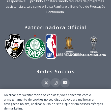
responsável
. É proibido apostar usando recursos de programas
assistenciais, tais como o Bolsa Família e o Benefício de Prestação
Continuada.
Patrocinadora Oficial
Redes Sociais
Ao clicar em “Aceitar todos os cookies”, você concorda com o
armazenamento de cookies no seu dispositivo para melhorar a
Este site é operado pela Ventmear Brasil LTDA (CNPJ 52.868.380/0001-84), com
navegação no site, analisar o uso do site e ajudar em nossos esforços
endereço na Avenida Brigadeiro Faria Lima, nº 4.055, 3º andar, Itaim Bibi, no
de marketing.
Município de São Paulo, Estado de São Paulo, CEP 04538-133, Brasil - empresa