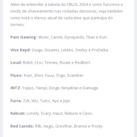
Além de entender a tabela do CBLOL 2024 e como funciona o
modo de chaveamento nas rodadas decisivas, veja também
como está o elenco atual de cada time que participa do
torneio.
Pain Gaming:
Wizer, Cariok, Dynquedo, Titan e Kuri.
Vivo Keyd:
Guigo, Disamis, Leleko, Smiley e ProDelta.
Loud:
Robô, Croc, Tinows, Route e RedBert.
Fluxo:
Kiari, Shini, Fuuu, Trigo, Scamber.
INTZ:
Yupps, Yampi, Dioge, NinjaKiwi e Damage.
Furia:
Zzk, Wiz, Tutsz, Ayu e JoJo.
Kabum:
Lonely, Scary, Hauz, Netuno e Ceos.
Red Canids:
fNb, Aegis, Grevthar, Brance e frosty.