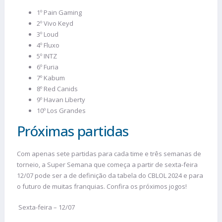
1º Pain Gaming
2º Vivo Keyd
3º Loud
4º Fluxo
5º INTZ
6º Furia
7º Kabum
8º Red Canids
9º Havan Liberty
10º Los Grandes
Próximas partidas
Com apenas sete partidas para cada time e três semanas de
torneio, a Super Semana que começa a partir de sexta-feira
12/07 pode ser a de definição da tabela do CBLOL 2024 e para
o futuro de muitas franquias. Confira os próximos jogos!
Sexta-feira – 12/07