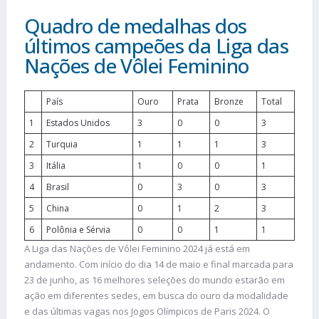
Quadro de medalhas dos
últimos campeões da Liga das
Nações de Vôlei Feminino
País
Ouro
Prata
Bronze
Total
1
Estados Unidos
3
0
0
3
2
Turquia
1
1
1
3
3
Itália
1
0
0
1
4
Brasil
0
3
0
3
5
China
0
1
2
3
6
Polônia e Sérvia
0
0
1
1
A Liga das Nações de Vôlei Feminino 2024 já está em
andamento. Com início do dia 14 de maio e final marcada para
23 de junho, as 16 melhores seleções do mundo estarão em
ação em diferentes sedes, em busca do ouro da modalidade
e das últimas vagas nos Jogos Olímpicos de Paris 2024. O