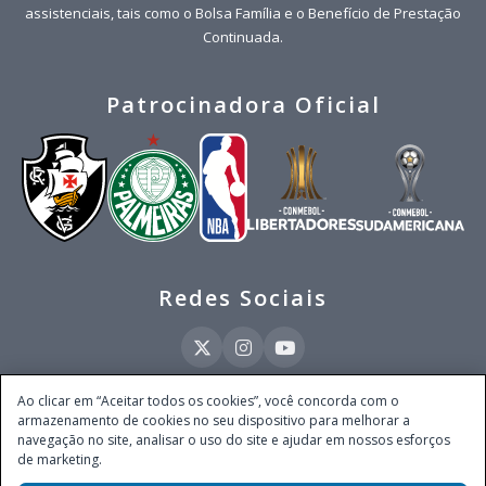
assistenciais, tais como o Bolsa Família e o Benefício de Prestação
Continuada.
Patrocinadora Oficial
Redes Sociais
Ao clicar em “Aceitar todos os cookies”, você concorda com o
armazenamento de cookies no seu dispositivo para melhorar a
Este site é operado pela Ventmear Brasil LTDA (CNPJ 52.868.380/0001-84), com
navegação no site, analisar o uso do site e ajudar em nossos esforços
endereço na Avenida Brigadeiro Faria Lima, nº 4.055, 3º andar, Itaim Bibi, no
de marketing.
Município de São Paulo, Estado de São Paulo, CEP 04538-133, Brasil - empresa
autorizada a operar apostas de quota fixa em todo território nacional pela