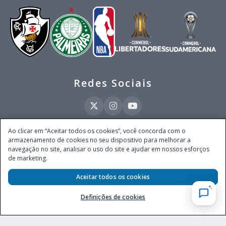
Redes Sociais
Ao clicar em “Aceitar todos os cookies”, você concorda com o
armazenamento de cookies no seu dispositivo para melhorar a
Este site é operado pela Ventmear Brasil LTDA (CNPJ 52.868.380/0001-84), com
navegação no site, analisar o uso do site e ajudar em nossos esforços
endereço na Avenida Brigadeiro Faria Lima, nº 4.055, 3º andar, Itaim Bibi, no
de marketing.
Município de São Paulo, Estado de São Paulo, CEP 04538-133, Brasil - empresa
autorizada a operar apostas de quota fixa em todo território nacional pela
Secretaria de Prêmios e Apostas do Ministério da Fazenda, conforme Portaria nº
Aceitar todos os cookies
247, de 07.02.2025, publicada no DOU em 11.2.2025.
Definições de cookies