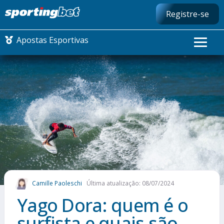
Registre-se
Apostas Esportivas
CONMEBOL LIBERTADORES
FUTEBOL NACIONAL
FUTEBOL INTERNACIONAL
COMO APOSTAR
Camille Paoleschi
Última atualização: 08/07/2024
MAIS ESPORTES
Yago Dora: quem é o
surfista e quais são