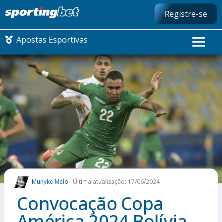
Registre-se
Apostas Esportivas
CONMEBOL LIBERTADORES
FUTEBOL NACIONAL
FUTEBOL INTERNACIONAL
COMO APOSTAR
Munyke Melo
Última atualização: 17/06/2024
MAIS ESPORTES
Convocação Copa
América 2024 Bolívia