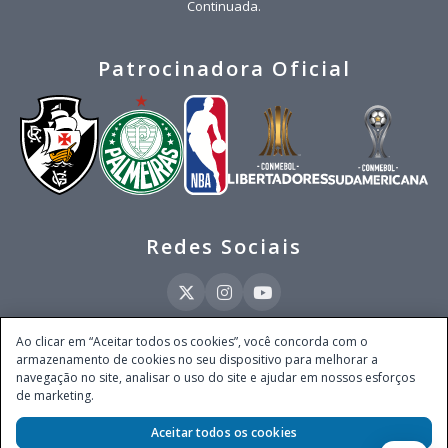
Continuada.
Patrocinadora Oficial
Redes Sociais
Ao clicar em “Aceitar todos os cookies”, você concorda com o
armazenamento de cookies no seu dispositivo para melhorar a
Este site é operado pela Ventmear Brasil LTDA (CNPJ 52.868.380/0001-84), com
navegação no site, analisar o uso do site e ajudar em nossos esforços
endereço na Avenida Brigadeiro Faria Lima, nº 4.055, 3º andar, Itaim Bibi, no
de marketing.
Município de São Paulo, Estado de São Paulo, CEP 04538-133, Brasil - empresa
autorizada a operar apostas de quota fixa em todo território nacional pela
Aceitar todos os cookies
Secretaria de Prêmios e Apostas do Ministério da Fazenda, conforme Portaria nº