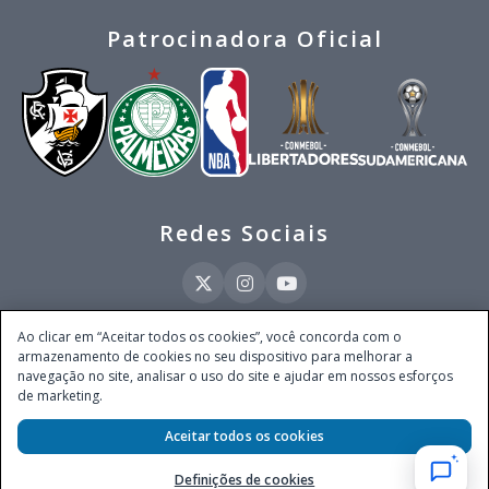
Patrocinadora Oficial
Redes Sociais
Ao clicar em “Aceitar todos os cookies”, você concorda com o
armazenamento de cookies no seu dispositivo para melhorar a
Este site é operado pela Ventmear Brasil LTDA (CNPJ 52.868.380/0001-84), com
navegação no site, analisar o uso do site e ajudar em nossos esforços
endereço na Avenida Brigadeiro Faria Lima, nº 4.055, 3º andar, Itaim Bibi, no
de marketing.
Município de São Paulo, Estado de São Paulo, CEP 04538-133, Brasil - empresa
autorizada a operar apostas de quota fixa em todo território nacional pela
Aceitar todos os cookies
Secretaria de Prêmios e Apostas do Ministério da Fazenda, conforme Portaria nº
247, de 07.02.2025, publicada no DOU em 11.2.2025.
Definições de cookies