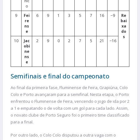
nic
o
9
Fei
6
9
1
3
5
7
16
−9
Re
re
bai
ns
xa
e
do
s
10
Jac
2
9
0
2
7
5
21
−16
obi
ne
ns
e
Semifinais e final do campeonato
Ao final da primeira fase, Fluminense de Feira, Grapiúna, Colo
Colo e Porto avançaram para a semifinal. Nesta etapa, o Porto
enfrentou o Fluminense de Feira, vencendo o jogo de ida por 2
a 1 e empatando o de volta com um gol para cada lado. Assim,
o novato clube de Porto Seguro foi o primeiro time classificado
para a final.
Por outro lado, o Colo Colo disputou a outra vaga com o