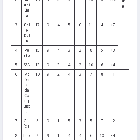
in
api
al
ún
a
3
Col
17
9
4
5
0
11
4
+7
o
Col
o
4
Po
15
9
4
3
2
8
5
+3
rto
5
SSA
13
9
3
4
2
10
6
+4
6
Vit
10
9
2
4
3
7
8
−1
óri
a
da
Co
nq
uist
a
7
Gal
8
9
1
5
3
5
7
−2
ícia
8
Leô
7
9
1
4
4
6
10
−4