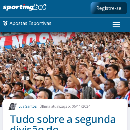
Registre-se
Apostas Esportivas
CONMEBOL LIBERTADORES
FUTEBOL NACIONAL
FUTEBOL INTERNACIONAL
COMO APOSTAR
Lua Santos
Última atualização: 06/11/2024
MAIS ESPORTES
Tudo sobre a segunda
divisão do