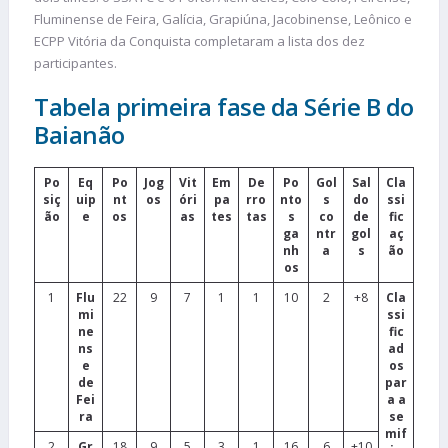
Fluminense de Feira, Galícia, Grapiúna, Jacobinense, Leônico e
ECPP Vitória da Conquista completaram a lista dos dez
participantes.
Tabela primeira fase da Série B do
Baianão
Po
Eq
Po
Jog
Vit
Em
De
Po
Gol
Sal
Cla
siç
uip
nt
os
óri
pa
rro
nto
s
do
ssi
ão
e
os
as
tes
tas
s
co
de
fic
ga
ntr
gol
aç
nh
a
s
ão
os
1
Flu
22
9
7
1
1
10
2
+8
Cla
mi
ssi
ne
fic
ns
ad
e
os
de
par
Fei
a a
ra
se
mif
2
Gr
18
9
5
3
1
16
6
+10