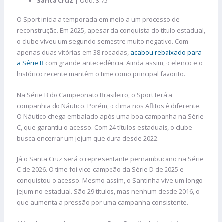
Santa Cruz
| Odd: 3.75
O Sport inicia a temporada em meio a um processo de
reconstrução. Em 2025, apesar da conquista do título estadual,
o clube viveu um segundo semestre muito negativo. Com
apenas duas vitórias em 38 rodadas,
acabou rebaixado para
a Série B
com grande antecedência. Ainda assim, o elenco e o
histórico recente mantêm o time como principal favorito.
Na Série B do Campeonato Brasileiro, o Sport terá a
companhia do Náutico. Porém, o clima nos Aflitos é diferente.
O Náutico chega embalado após uma boa campanha na Série
C, que garantiu o acesso. Com 24 títulos estaduais, o clube
busca encerrar um jejum que dura desde 2022.
Já o Santa Cruz será o representante pernambucano na Série
C de 2026. O time foi vice-campeão da Série D de 2025 e
conquistou o acesso. Mesmo assim, o Santinha vive um longo
jejum no estadual. São 29 títulos, mas nenhum desde 2016, o
que aumenta a pressão por uma campanha consistente.