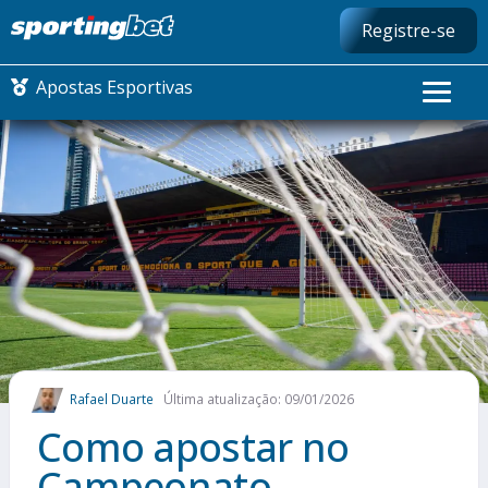
Registre-se
Apostas Esportivas
CONMEBOL LIBERTADORES
FUTEBOL NACIONAL
FUTEBOL INTERNACIONAL
COMO APOSTAR
Rafael Duarte
Última atualização: 09/01/2026
MAIS ESPORTES
Como apostar no
Campeonato