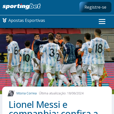
Registre-se
Apostas Esportivas
CONMEBOL LIBERTADORES
FUTEBOL NACIONAL
FUTEBOL INTERNACIONAL
COMO APOSTAR
Vitoria Correa
Última atualização: 18/06/2024
MAIS ESPORTES
Lionel Messi e
companhia: confira a