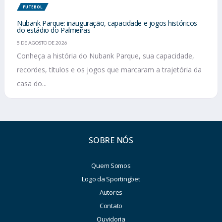
FUTEBOL
Nubank Parque: inauguração, capacidade e jogos históricos
do estádio do Palmeiras
5 DE AGOSTO DE 2026
Conheça a história do Nubank Parque, sua capacidade,
recordes, títulos e os jogos que marcaram a trajetória da
casa do...
SOBRE NÓS
Quem Somos
Logo da Sportingbet
Autores
Contato
Ouvidoria