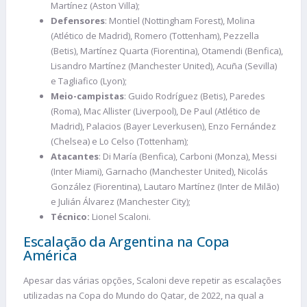
Martínez (Aston Villa);
Defensores
: Montiel (Nottingham Forest), Molina
(Atlético de Madrid), Romero (Tottenham), Pezzella
(Betis), Martínez Quarta (Fiorentina), Otamendi (Benfica),
Lisandro Martínez (Manchester United), Acuña (Sevilla)
e Tagliafico (Lyon);
Meio-campistas
: Guido Rodríguez (Betis), Paredes
(Roma), Mac Allister (Liverpool), De Paul (Atlético de
Madrid), Palacios (Bayer Leverkusen), Enzo Fernández
(Chelsea) e Lo Celso (Tottenham);
Atacantes
: Di María (Benfica), Carboni (Monza), Messi
(Inter Miami), Garnacho (Manchester United), Nicolás
González (Fiorentina), Lautaro Martínez (Inter de Milão)
e Julián Álvarez (Manchester City);
Técnico:
Lionel Scaloni.
Escalação da Argentina na Copa
América
Apesar das várias opções, Scaloni deve repetir as escalações
utilizadas na Copa do Mundo do Qatar, de 2022, na qual a